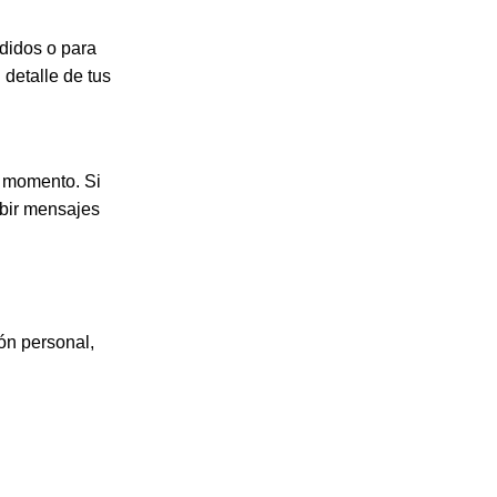
Intro to Whell Throwing
edidos o para
$300.00
 detalle de tus
Book Now
r momento. Si
ibir mensajes
ión personal,