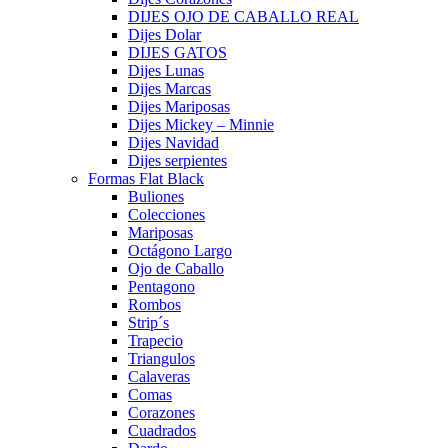
DIJES OJO DE CABALLO REAL
Dijes Dolar
DIJES GATOS
Dijes Lunas
Dijes Marcas
Dijes Mariposas
Dijes Mickey – Minnie
Dijes Navidad
Dijes serpientes
Formas Flat Black
Buliones
Colecciones
Mariposas
Octágono Largo
Ojo de Caballo
Pentagono
Rombos
Strip´s
Trapecio
Triangulos
Calaveras
Comas
Corazones
Cuadrados