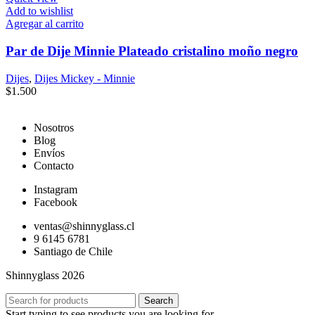
Add to wishlist
Agregar al carrito
Par de Dije Minnie Plateado cristalino moño negro
Dijes
,
Dijes Mickey - Minnie
$
1.500
Nosotros
Blog
Envíos
Contacto
Instagram
Facebook
ventas@shinnyglass.cl
9 6145 6781
Santiago de Chile
Shinnyglass 2026
Search
Start typing to see products you are looking for.