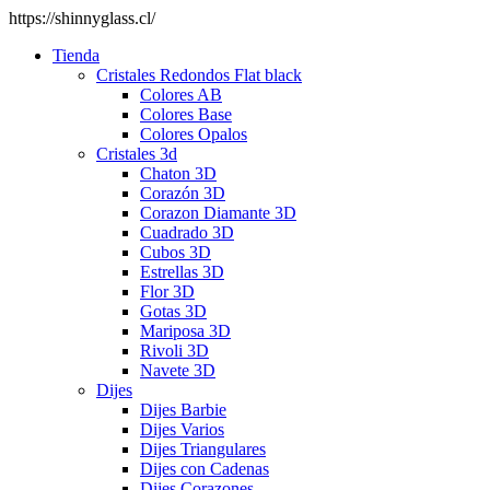
https://shinnyglass.cl/
Tienda
Cristales Redondos Flat black
Colores AB
Colores Base
Colores Opalos
Cristales 3d
Chaton 3D
Corazón 3D
Corazon Diamante 3D
Cuadrado 3D
Cubos 3D
Estrellas 3D
Flor 3D
Gotas 3D
Mariposa 3D
Rivoli 3D
Navete 3D
Dijes
Dijes Barbie
Dijes Varios
Dijes Triangulares
Dijes con Cadenas
Dijes Corazones