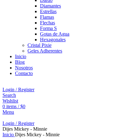
Dardo
Diamantes
Estrellas
Flamas
Flechas
Forma S
Gotas de Agua
Hexagonales
Cristal Pixie
Geles Adherentes
Inicio
Blog
Nosotros
Contacto
Login / Register
Search
Wishlist
0
items
/
$
0
Menu
Login / Register
Dijes Mickey - Minnie
Inicio
Dijes Mickey - Minnie