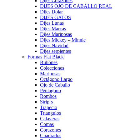
Dijes Corazones
DIJES OJO DE CABALLO REAL
Dijes Dolar
DIJES GATOS
Dijes Lunas
Dijes Marcas
Dijes Mariposas
Dijes Mickey – Minnie
Dijes Navidad
Dijes serpientes
Formas Flat Black
Buliones
Colecciones
Mariposas
Octágono Largo
Ojo de Caballo
Pentagono
Rombos
Strip´s
Trapecio
Triangulos
Calaveras
Comas
Corazones
Cuadrados