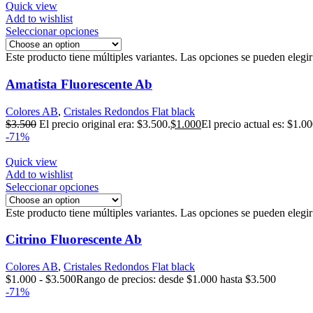
Quick view
Add to wishlist
Seleccionar opciones
Este producto tiene múltiples variantes. Las opciones se pueden elegi
Amatista Fluorescente Ab
Colores AB
,
Cristales Redondos Flat black
$
3.500
El precio original era: $3.500.
$
1.000
El precio actual es: $1.00
-71%
Quick view
Add to wishlist
Seleccionar opciones
Este producto tiene múltiples variantes. Las opciones se pueden elegi
Citrino Fluorescente Ab
Colores AB
,
Cristales Redondos Flat black
$
1.000
-
$
3.500
Rango de precios: desde $1.000 hasta $3.500
-71%