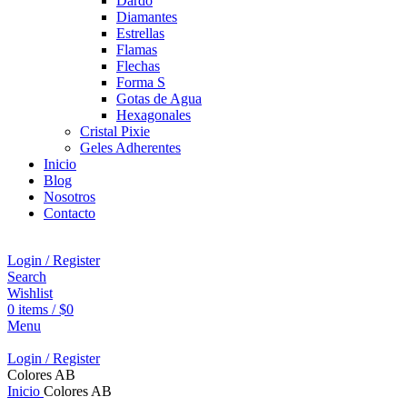
Dardo
Diamantes
Estrellas
Flamas
Flechas
Forma S
Gotas de Agua
Hexagonales
Cristal Pixie
Geles Adherentes
Inicio
Blog
Nosotros
Contacto
Login / Register
Search
Wishlist
0
items
/
$
0
Menu
Login / Register
Colores AB
Inicio
Colores AB