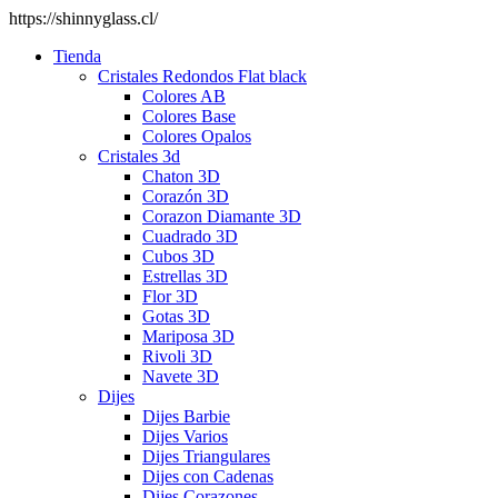
https://shinnyglass.cl/
Tienda
Cristales Redondos Flat black
Colores AB
Colores Base
Colores Opalos
Cristales 3d
Chaton 3D
Corazón 3D
Corazon Diamante 3D
Cuadrado 3D
Cubos 3D
Estrellas 3D
Flor 3D
Gotas 3D
Mariposa 3D
Rivoli 3D
Navete 3D
Dijes
Dijes Barbie
Dijes Varios
Dijes Triangulares
Dijes con Cadenas
Dijes Corazones