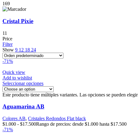
169
Cristal Pixie
11
Price
Filter
Show
9
12
18
24
-71%
Quick view
Add to wishlist
Seleccionar opciones
Este producto tiene múltiples variantes. Las opciones se pueden elegi
Aguamarina AB
Colores AB
,
Cristales Redondos Flat black
$
1.000
-
$
17.500
Rango de precios: desde $1.000 hasta $17.500
-71%