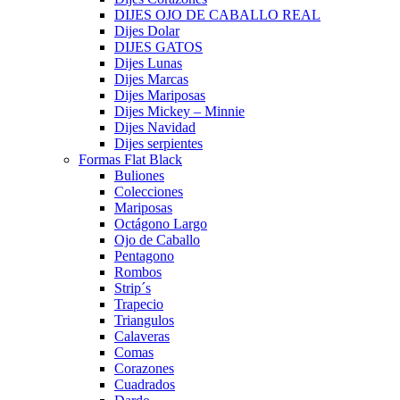
DIJES OJO DE CABALLO REAL
Dijes Dolar
DIJES GATOS
Dijes Lunas
Dijes Marcas
Dijes Mariposas
Dijes Mickey – Minnie
Dijes Navidad
Dijes serpientes
Formas Flat Black
Buliones
Colecciones
Mariposas
Octágono Largo
Ojo de Caballo
Pentagono
Rombos
Strip´s
Trapecio
Triangulos
Calaveras
Comas
Corazones
Cuadrados