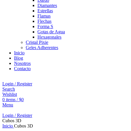
Dardo
Diamantes
Estrellas
Flamas
Flechas
Forma S
Gotas de Agua
Hexagonales
Cristal Pixie
Geles Adherentes
Inicio
Blog
Nosotros
Contacto
Login / Register
Search
Wishlist
0
items
/
$
0
Menu
Login / Register
Cubos 3D
Inicio
Cubos 3D