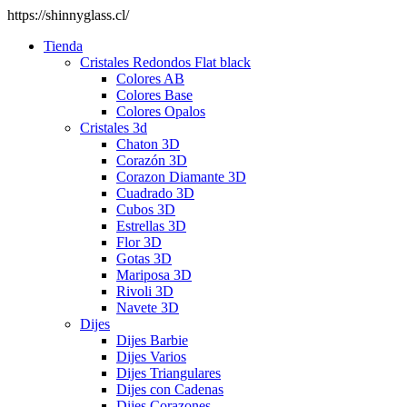
https://shinnyglass.cl/
Tienda
Cristales Redondos Flat black
Colores AB
Colores Base
Colores Opalos
Cristales 3d
Chaton 3D
Corazón 3D
Corazon Diamante 3D
Cuadrado 3D
Cubos 3D
Estrellas 3D
Flor 3D
Gotas 3D
Mariposa 3D
Rivoli 3D
Navete 3D
Dijes
Dijes Barbie
Dijes Varios
Dijes Triangulares
Dijes con Cadenas
Dijes Corazones