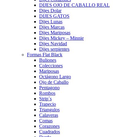
DIJES OJO DE CABALLO REAL
Dijes Dolar
DIJES GATOS
Dijes Lunas
Dijes Marcas
Dijes Mariposas
Dijes Mickey – Minnie
Dijes Navidad
Dijes serpientes
Formas Flat Black
Buliones
Colecciones
Mariposas
Octágono Largo
Ojo de Caballo
Pentagono
Rombos
Strip´s
Trapecio
Triangulos
Calaveras
Comas
Corazones
Cuadrados