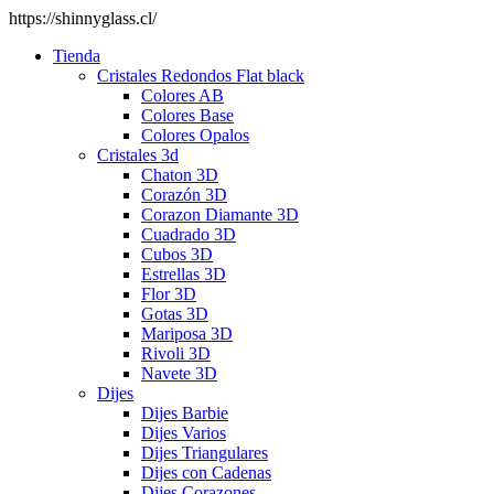
https://shinnyglass.cl/
Tienda
Cristales Redondos Flat black
Colores AB
Colores Base
Colores Opalos
Cristales 3d
Chaton 3D
Corazón 3D
Corazon Diamante 3D
Cuadrado 3D
Cubos 3D
Estrellas 3D
Flor 3D
Gotas 3D
Mariposa 3D
Rivoli 3D
Navete 3D
Dijes
Dijes Barbie
Dijes Varios
Dijes Triangulares
Dijes con Cadenas
Dijes Corazones