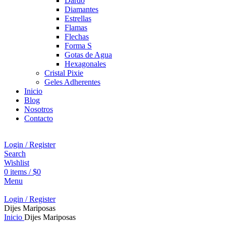
Dardo
Diamantes
Estrellas
Flamas
Flechas
Forma S
Gotas de Agua
Hexagonales
Cristal Pixie
Geles Adherentes
Inicio
Blog
Nosotros
Contacto
Login / Register
Search
Wishlist
0
items
/
$
0
Menu
Login / Register
Dijes Mariposas
Inicio
Dijes Mariposas