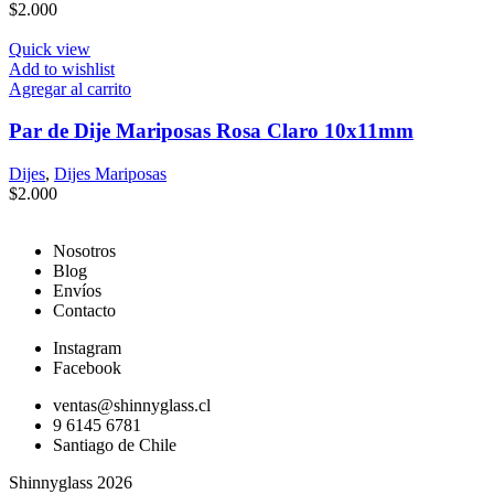
$
2.000
Quick view
Add to wishlist
Agregar al carrito
Par de Dije Mariposas Rosa Claro 10x11mm
Dijes
,
Dijes Mariposas
$
2.000
Nosotros
Blog
Envíos
Contacto
Instagram
Facebook
ventas@shinnyglass.cl
9 6145 6781
Santiago de Chile
Shinnyglass 2026