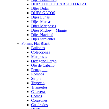
DIJES OJO DE CABALLO REAL
Dijes Dolar
DIJES GATOS
Dijes Lunas
Dijes Marcas
Dijes Mariposas
Dijes Mickey – Minnie
Dijes Navidad
Dijes serpientes
Formas Flat Black
Buliones
Colecciones
Mariposas
Octágono Largo
Ojo de Caballo
Pentagono
Rombos
Strip´s
Trapecio
Triangulos
Calaveras
Comas
Corazones
Cuadrados