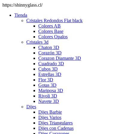
https://shinnyglass.cl/
Tienda
Cristales Redondos Flat black
Colores AB
Colores Base
Colores Opalos
Cristales 3d
Chaton 3D
Corazón 3D
Corazon Diamante 3D
Cuadrado 3D
Cubos 3D
Estrellas 3D
Flor 3D
Gotas 3D
Mariposa 3D
Rivoli 3D
Navete 3D
Dijes
Dijes Barbie
Dijes Varios
Dijes Triangulares
Dijes con Cadenas
Dijes Corazones