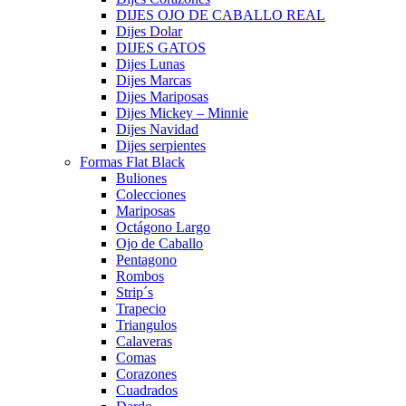
DIJES OJO DE CABALLO REAL
Dijes Dolar
DIJES GATOS
Dijes Lunas
Dijes Marcas
Dijes Mariposas
Dijes Mickey – Minnie
Dijes Navidad
Dijes serpientes
Formas Flat Black
Buliones
Colecciones
Mariposas
Octágono Largo
Ojo de Caballo
Pentagono
Rombos
Strip´s
Trapecio
Triangulos
Calaveras
Comas
Corazones
Cuadrados