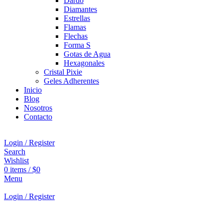
Dardo
Diamantes
Estrellas
Flamas
Flechas
Forma S
Gotas de Agua
Hexagonales
Cristal Pixie
Geles Adherentes
Inicio
Blog
Nosotros
Contacto
Login / Register
Search
Wishlist
0
items
/
$
0
Menu
Login / Register