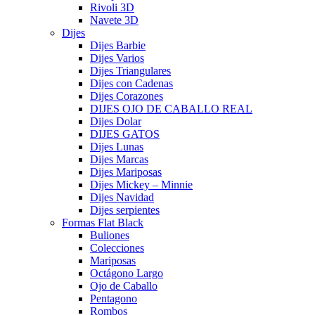
Rivoli 3D
Navete 3D
Dijes
Dijes Barbie
Dijes Varios
Dijes Triangulares
Dijes con Cadenas
Dijes Corazones
DIJES OJO DE CABALLO REAL
Dijes Dolar
DIJES GATOS
Dijes Lunas
Dijes Marcas
Dijes Mariposas
Dijes Mickey – Minnie
Dijes Navidad
Dijes serpientes
Formas Flat Black
Buliones
Colecciones
Mariposas
Octágono Largo
Ojo de Caballo
Pentagono
Rombos