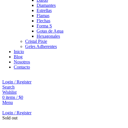
Dardo
Diamantes
Estrellas
Flamas
Flechas
Forma S
Gotas de Agua
Hexagonales
Cristal Pixie
Geles Adherentes
Inicio
Blog
Nosotros
Contacto
Login / Register
Search
Wishlist
0
items
/
$
0
Menu
Login / Register
Sold out