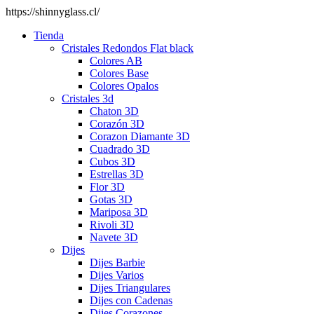
https://shinnyglass.cl/
Tienda
Cristales Redondos Flat black
Colores AB
Colores Base
Colores Opalos
Cristales 3d
Chaton 3D
Corazón 3D
Corazon Diamante 3D
Cuadrado 3D
Cubos 3D
Estrellas 3D
Flor 3D
Gotas 3D
Mariposa 3D
Rivoli 3D
Navete 3D
Dijes
Dijes Barbie
Dijes Varios
Dijes Triangulares
Dijes con Cadenas
Dijes Corazones