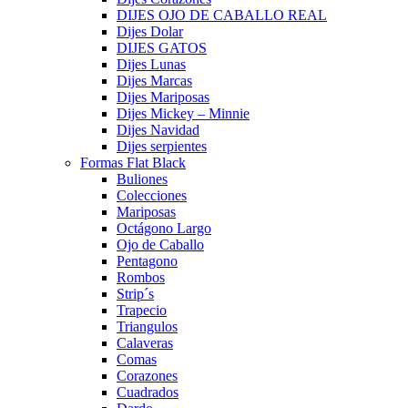
DIJES OJO DE CABALLO REAL
Dijes Dolar
DIJES GATOS
Dijes Lunas
Dijes Marcas
Dijes Mariposas
Dijes Mickey – Minnie
Dijes Navidad
Dijes serpientes
Formas Flat Black
Buliones
Colecciones
Mariposas
Octágono Largo
Ojo de Caballo
Pentagono
Rombos
Strip´s
Trapecio
Triangulos
Calaveras
Comas
Corazones
Cuadrados