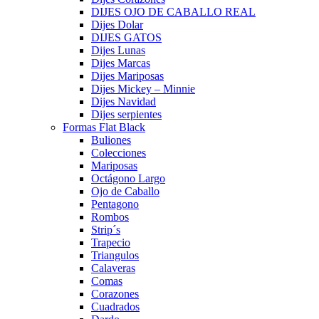
DIJES OJO DE CABALLO REAL
Dijes Dolar
DIJES GATOS
Dijes Lunas
Dijes Marcas
Dijes Mariposas
Dijes Mickey – Minnie
Dijes Navidad
Dijes serpientes
Formas Flat Black
Buliones
Colecciones
Mariposas
Octágono Largo
Ojo de Caballo
Pentagono
Rombos
Strip´s
Trapecio
Triangulos
Calaveras
Comas
Corazones
Cuadrados