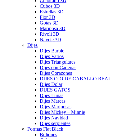
Cuadrado 3D
Cubos 3D
Estrellas 3D
Flor 3D
Gotas 3D
Mariposa 3D
Rivoli 3D
Navete 3D
Dijes
Dijes Barbie
Dijes Varios
Dijes Triangulares
Dijes con Cadenas
Dijes Corazones
DIJES OJO DE CABALLO REAL
Dijes Dolar
DIJES GATOS
Dijes Lunas
Dijes Marcas
Dijes Mariposas
Dijes Mickey – Minnie
Dijes Navidad
Dijes serpientes
Formas Flat Black
Buliones