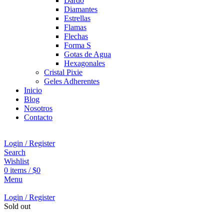
Dardo
Diamantes
Estrellas
Flamas
Flechas
Forma S
Gotas de Agua
Hexagonales
Cristal Pixie
Geles Adherentes
Inicio
Blog
Nosotros
Contacto
Login / Register
Search
Wishlist
0
items
/
$
0
Menu
Login / Register
Sold out