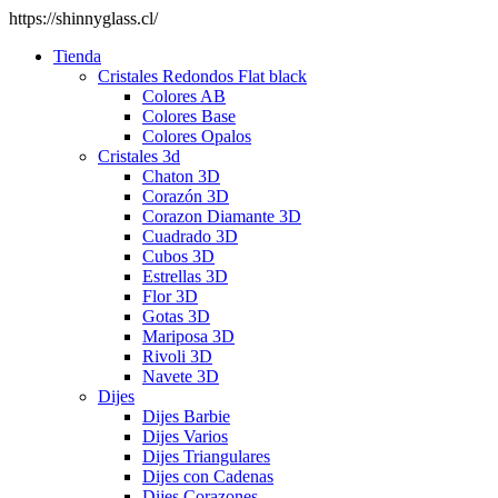
https://shinnyglass.cl/
Tienda
Cristales Redondos Flat black
Colores AB
Colores Base
Colores Opalos
Cristales 3d
Chaton 3D
Corazón 3D
Corazon Diamante 3D
Cuadrado 3D
Cubos 3D
Estrellas 3D
Flor 3D
Gotas 3D
Mariposa 3D
Rivoli 3D
Navete 3D
Dijes
Dijes Barbie
Dijes Varios
Dijes Triangulares
Dijes con Cadenas
Dijes Corazones