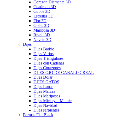
Corazon Diamante 3D
Cuadrado 3D
Cubos 3D
Estrellas 3D
Flor 3D
Gotas 3D
Mariposa 3D
Rivoli 3D
Navete 3D
Dijes
Dijes Barbie
Dijes Varios
Dijes Triangulares
Dijes con Cadenas
Dijes Corazones
DIJES OJO DE CABALLO REAL
Dijes Dolar
DIJES GATOS
Dijes Lunas
Dijes Marcas
Dijes Mariposas
Dijes Mickey – Minnie
Dijes Navidad
Dijes serpientes
Formas Flat Black