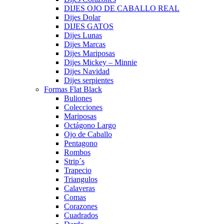
DIJES OJO DE CABALLO REAL
Dijes Dolar
DIJES GATOS
Dijes Lunas
Dijes Marcas
Dijes Mariposas
Dijes Mickey – Minnie
Dijes Navidad
Dijes serpientes
Formas Flat Black
Buliones
Colecciones
Mariposas
Octágono Largo
Ojo de Caballo
Pentagono
Rombos
Strip´s
Trapecio
Triangulos
Calaveras
Comas
Corazones
Cuadrados