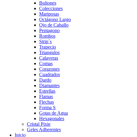
Buliones
Colecciones
Mariposas
Octágono Largo
Ojo de Caballo
Pentagono
Rombos
Strip´s
Trapecio
Triangulos
Calaveras
Comas
Corazones
Cuadrados
Dardo
Diamantes
Estrellas
Flamas
Flechas
Forma S
Gotas de Agua
Hexagonales
Cristal Pixie
Geles Adherentes
Inicio