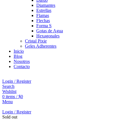
Dardo
Diamantes
Estrellas
Flamas
Flechas
Forma S
Gotas de Agua
Hexagonales
Cristal Pixie
Geles Adherentes
Inicio
Blog
Nosotros
Contacto
Login / Register
Search
Wishlist
0
items
/
$
0
Menu
Login / Register
Sold out