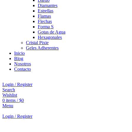
Dardo
Diamantes
Estrellas
Flamas
Flechas
Forma S
Gotas de Agua
Hexagonales
Cristal Pixie
Geles Adherentes
Inicio
Blog
Nosotros
Contacto
Login / Register
Search
Wishlist
0
items
/
$
0
Menu
Login / Register