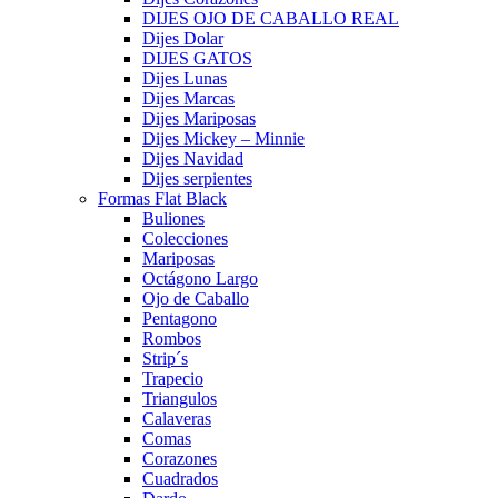
DIJES OJO DE CABALLO REAL
Dijes Dolar
DIJES GATOS
Dijes Lunas
Dijes Marcas
Dijes Mariposas
Dijes Mickey – Minnie
Dijes Navidad
Dijes serpientes
Formas Flat Black
Buliones
Colecciones
Mariposas
Octágono Largo
Ojo de Caballo
Pentagono
Rombos
Strip´s
Trapecio
Triangulos
Calaveras
Comas
Corazones
Cuadrados