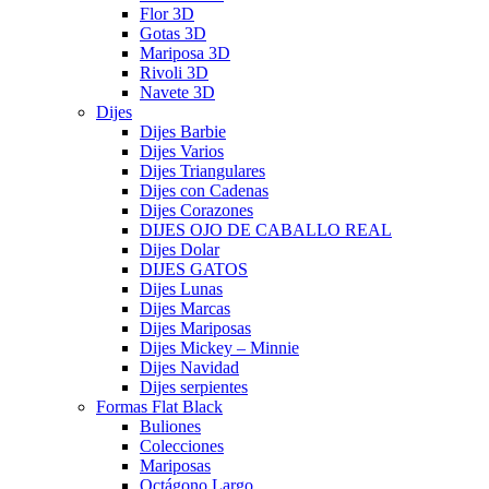
Flor 3D
Gotas 3D
Mariposa 3D
Rivoli 3D
Navete 3D
Dijes
Dijes Barbie
Dijes Varios
Dijes Triangulares
Dijes con Cadenas
Dijes Corazones
DIJES OJO DE CABALLO REAL
Dijes Dolar
DIJES GATOS
Dijes Lunas
Dijes Marcas
Dijes Mariposas
Dijes Mickey – Minnie
Dijes Navidad
Dijes serpientes
Formas Flat Black
Buliones
Colecciones
Mariposas
Octágono Largo