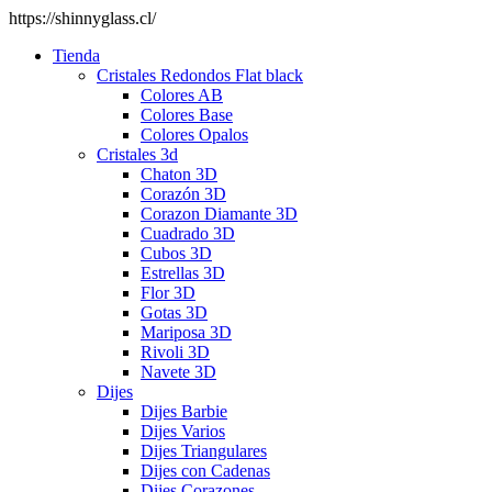
https://shinnyglass.cl/
Tienda
Cristales Redondos Flat black
Colores AB
Colores Base
Colores Opalos
Cristales 3d
Chaton 3D
Corazón 3D
Corazon Diamante 3D
Cuadrado 3D
Cubos 3D
Estrellas 3D
Flor 3D
Gotas 3D
Mariposa 3D
Rivoli 3D
Navete 3D
Dijes
Dijes Barbie
Dijes Varios
Dijes Triangulares
Dijes con Cadenas
Dijes Corazones