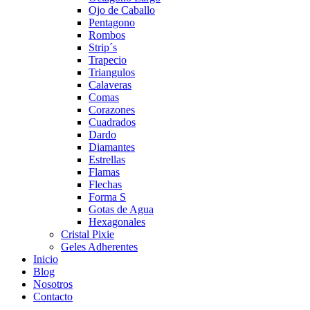
Ojo de Caballo
Pentagono
Rombos
Strip´s
Trapecio
Triangulos
Calaveras
Comas
Corazones
Cuadrados
Dardo
Diamantes
Estrellas
Flamas
Flechas
Forma S
Gotas de Agua
Hexagonales
Cristal Pixie
Geles Adherentes
Inicio
Blog
Nosotros
Contacto