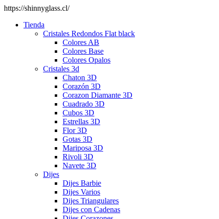
https://shinnyglass.cl/
Tienda
Cristales Redondos Flat black
Colores AB
Colores Base
Colores Opalos
Cristales 3d
Chaton 3D
Corazón 3D
Corazon Diamante 3D
Cuadrado 3D
Cubos 3D
Estrellas 3D
Flor 3D
Gotas 3D
Mariposa 3D
Rivoli 3D
Navete 3D
Dijes
Dijes Barbie
Dijes Varios
Dijes Triangulares
Dijes con Cadenas
Dijes Corazones