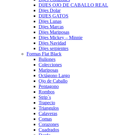
DIJES OJO DE CABALLO REAL
Dijes Dolar
DIJES GATOS
Dijes Lunas
Dijes Marcas
Dijes Mariposas
Dijes Mickey – Minnie
Dijes Navidad
Dijes serpientes
Formas Flat Black
Buliones
Colecciones
Mariposas
Octágono Largo
Ojo de Caballo
Pentagono
Rombos
Strip´s
Trapecio
Triangulos
Calaveras
Comas
Corazones
Cuadrados