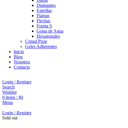
Dardo
Diamantes
Estrellas
Flamas
Flechas
Forma S
Gotas de Agua
Hexagonales
Cristal Pixie
Geles Adherentes
Inicio
Blog
Nosotros
Contacto
Login / Register
Search
Wishlist
0
items
/
$
0
Menu
Login / Register
Sold out