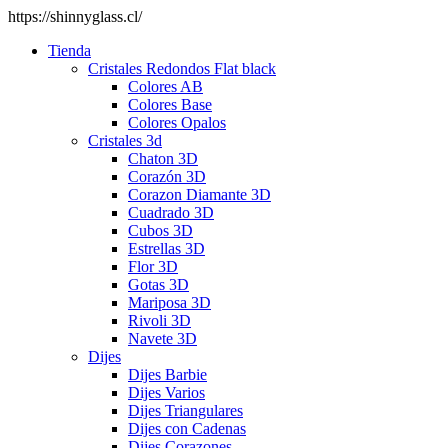
https://shinnyglass.cl/
Tienda
Cristales Redondos Flat black
Colores AB
Colores Base
Colores Opalos
Cristales 3d
Chaton 3D
Corazón 3D
Corazon Diamante 3D
Cuadrado 3D
Cubos 3D
Estrellas 3D
Flor 3D
Gotas 3D
Mariposa 3D
Rivoli 3D
Navete 3D
Dijes
Dijes Barbie
Dijes Varios
Dijes Triangulares
Dijes con Cadenas
Dijes Corazones