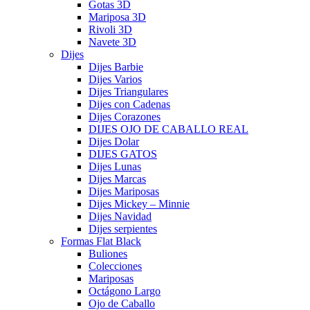
Gotas 3D
Mariposa 3D
Rivoli 3D
Navete 3D
Dijes
Dijes Barbie
Dijes Varios
Dijes Triangulares
Dijes con Cadenas
Dijes Corazones
DIJES OJO DE CABALLO REAL
Dijes Dolar
DIJES GATOS
Dijes Lunas
Dijes Marcas
Dijes Mariposas
Dijes Mickey – Minnie
Dijes Navidad
Dijes serpientes
Formas Flat Black
Buliones
Colecciones
Mariposas
Octágono Largo
Ojo de Caballo