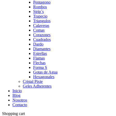
Pentagono
Rombos
Strip´s
Trapecio
Triangulos
Calaveras
Comas
Corazones
Cuadrados
Dardo
Diamantes
Estrellas
Flamas
Flechas
Forma S
Gotas de Agua
Hexagonales
Cristal Pixie
Geles Adherentes
Inicio
Blog
Nosotros
Contacto
Shopping cart