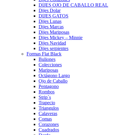
DIJES OJO DE CABALLO REAL
Dijes Dolar
DIJES GATOS
Dijes Lunas
Dijes Marcas
Dijes Mariposas
Dijes Mickey – Minnie
Dijes Navidad
Dijes serpientes
Formas Flat Black
Buliones
Colecciones
Mariposas
Octágono Largo
Ojo de Caballo
Pentagono
Rombos
Strip´s
Trapecio
Triangulos
Calaveras
Comas
Corazones
Cuadrados