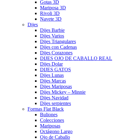
Gotas 3D
Mariposa 3D
Rivoli 3D
Navete 3D
Dijes
Dijes Barbie
Dijes Varios
Dijes Triangulares
Dijes con Cadenas
Dijes Corazones
DIJES OJO DE CABALLO REAL
Dijes Dolar
DIJES GATOS
Dijes Lunas
Dijes Marcas
Dijes Mariposas
Dijes Mickey – Minnie
Dijes Navidad
Dijes serpientes
Formas Flat Black
Buliones
Colecciones
Mariposas
Octágono Largo
Ojo de Caballo