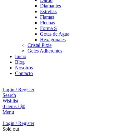
Dardo
Diamantes
Estrellas
Flamas
Flechas
Forma S
Gotas de Agua
Hexagonales
Cristal Pixie
Geles Adherentes
Inicio
Blog
Nosotros
Contacto
Login / Register
Search
Wishlist
0
items
/
$
0
Menu
Login / Register
Sold out