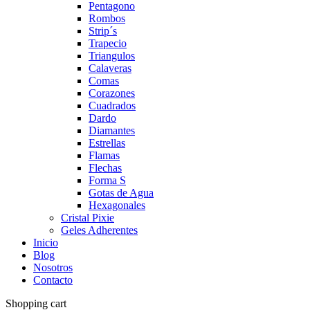
Pentagono
Rombos
Strip´s
Trapecio
Triangulos
Calaveras
Comas
Corazones
Cuadrados
Dardo
Diamantes
Estrellas
Flamas
Flechas
Forma S
Gotas de Agua
Hexagonales
Cristal Pixie
Geles Adherentes
Inicio
Blog
Nosotros
Contacto
Shopping cart