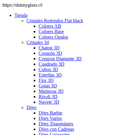
https://shinnyglass.cl/
Tienda
Cristales Redondos Flat black
Colores AB
Colores Base
Colores Opalos
Cristales 3d
Chaton 3D
Corazón 3D
Corazon Diamante 3D
Cuadrado 3D
Cubos 3D
Estrellas 3D
Flor 3D
Gotas 3D
Mariposa 3D
Rivoli 3D
Navete 3D
Dijes
Dijes Barbie
Dijes Varios
Dijes Triangulares
Dijes con Cadenas
Dijes Corazones