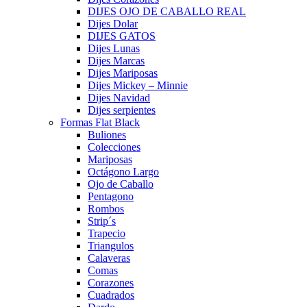
DIJES OJO DE CABALLO REAL
Dijes Dolar
DIJES GATOS
Dijes Lunas
Dijes Marcas
Dijes Mariposas
Dijes Mickey – Minnie
Dijes Navidad
Dijes serpientes
Formas Flat Black
Buliones
Colecciones
Mariposas
Octágono Largo
Ojo de Caballo
Pentagono
Rombos
Strip´s
Trapecio
Triangulos
Calaveras
Comas
Corazones
Cuadrados