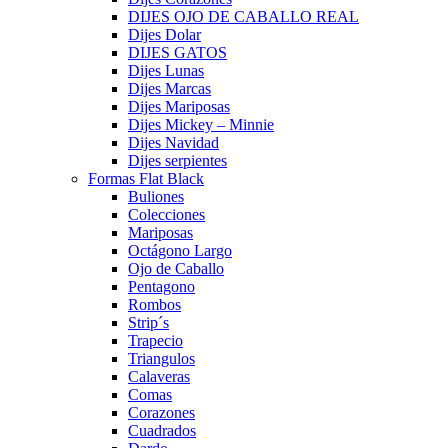
DIJES OJO DE CABALLO REAL
Dijes Dolar
DIJES GATOS
Dijes Lunas
Dijes Marcas
Dijes Mariposas
Dijes Mickey – Minnie
Dijes Navidad
Dijes serpientes
Formas Flat Black
Buliones
Colecciones
Mariposas
Octágono Largo
Ojo de Caballo
Pentagono
Rombos
Strip´s
Trapecio
Triangulos
Calaveras
Comas
Corazones
Cuadrados