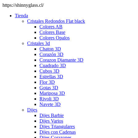
https://shinnyglass.cl/
Tienda
Cristales Redondos Flat black
Colores AB
Colores Base
Colores Opalos
Cristales 3d
Chaton 3D
Corazón 3D
Corazon Diamante 3D
Cuadrado 3D
Cubos 3D
Estrellas 3D
Flor 3D
Gotas 3D
Mariposa 3D
Rivoli 3D
Navete 3D
Dijes
Dijes Barbie
Dijes Varios
Dijes Triangulares
Dijes con Cadenas
Dijes Corazones