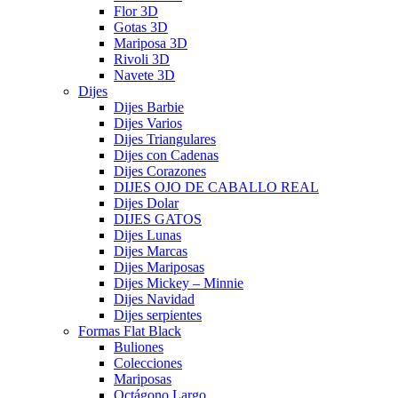
Flor 3D
Gotas 3D
Mariposa 3D
Rivoli 3D
Navete 3D
Dijes
Dijes Barbie
Dijes Varios
Dijes Triangulares
Dijes con Cadenas
Dijes Corazones
DIJES OJO DE CABALLO REAL
Dijes Dolar
DIJES GATOS
Dijes Lunas
Dijes Marcas
Dijes Mariposas
Dijes Mickey – Minnie
Dijes Navidad
Dijes serpientes
Formas Flat Black
Buliones
Colecciones
Mariposas
Octágono Largo