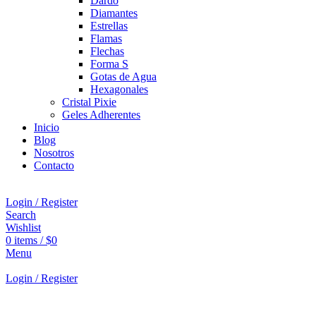
Dardo
Diamantes
Estrellas
Flamas
Flechas
Forma S
Gotas de Agua
Hexagonales
Cristal Pixie
Geles Adherentes
Inicio
Blog
Nosotros
Contacto
Login / Register
Search
Wishlist
0
items
/
$
0
Menu
Login / Register