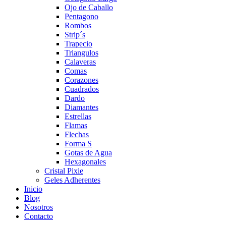
Ojo de Caballo
Pentagono
Rombos
Strip´s
Trapecio
Triangulos
Calaveras
Comas
Corazones
Cuadrados
Dardo
Diamantes
Estrellas
Flamas
Flechas
Forma S
Gotas de Agua
Hexagonales
Cristal Pixie
Geles Adherentes
Inicio
Blog
Nosotros
Contacto