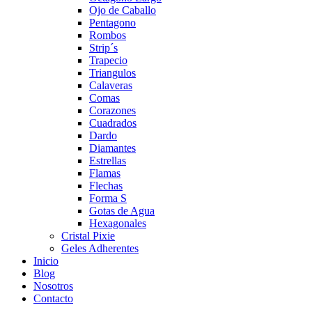
Ojo de Caballo
Pentagono
Rombos
Strip´s
Trapecio
Triangulos
Calaveras
Comas
Corazones
Cuadrados
Dardo
Diamantes
Estrellas
Flamas
Flechas
Forma S
Gotas de Agua
Hexagonales
Cristal Pixie
Geles Adherentes
Inicio
Blog
Nosotros
Contacto