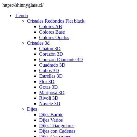
https://shinnyglass.cl/
Tienda
Cristales Redondos Flat black
Colores AB
Colores Base
Colores Opalos
Cristales 3d
Chaton 3D
Corazón 3D
Corazon Diamante 3D
Cuadrado 3D
Cubos 3D
Estrellas 3D
Flor 3D
Gotas 3D
Mariposa 3D
Rivoli 3D
Navete 3D
Dijes
Dijes Barbie
Dijes Varios
Dijes Triangulares
Dijes con Cadenas
Dijes Corazones