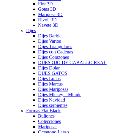
Flor 3D
Gotas 3D
Mariposa 3D
Rivoli 3D
Navete 3D
Dijes
Dijes Barbie
Dijes Varios
Dijes Triangulares
Dijes con Cadenas
Dijes Corazones
DIJES OJO DE CABALLO REAL
Dijes Dolar
DIJES GATOS
Dijes Lunas
Dijes Marcas
Dijes Mariposas
Dijes Mickey – Minnie
Dijes Navidad
Dijes serpientes
Formas Flat Black
Buliones
Colecciones
Mariposas
Octágono Largo