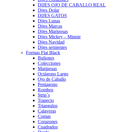
DIJES OJO DE CABALLO REAL
Dijes Dolar
DIJES GATOS
Dijes Lunas
Dijes Marcas
Dijes Mariposas
Dijes Mickey – Minnie
Dijes Navidad
Dijes serpientes
Formas Flat Black
Buliones
Colecciones
Mariposas
Octágono Largo
Ojo de Caballo
Pentagono
Rombos
Strip´s
Trapecio
Triangulos
Calaveras
Comas
Corazones
Cuadrados