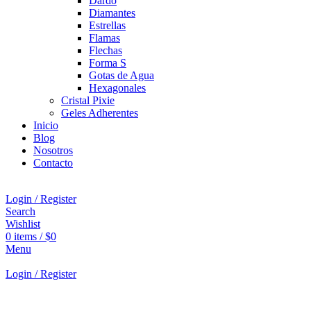
Dardo
Diamantes
Estrellas
Flamas
Flechas
Forma S
Gotas de Agua
Hexagonales
Cristal Pixie
Geles Adherentes
Inicio
Blog
Nosotros
Contacto
Login / Register
Search
Wishlist
0
items
/
$
0
Menu
Login / Register