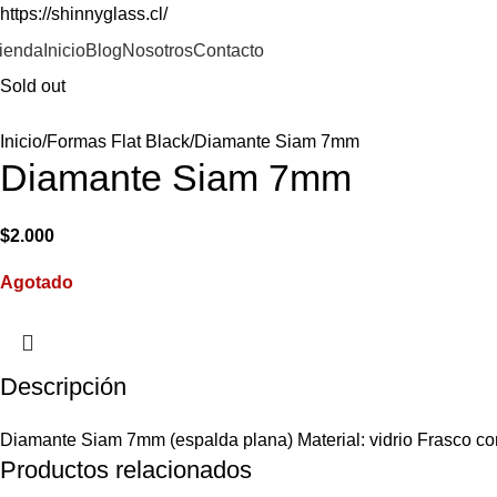
https://shinnyglass.cl/
ienda
Inicio
Blog
Nosotros
Contacto
Sold out
Inicio
Formas Flat Black
Diamante Siam 7mm
Diamante Siam 7mm
$
2.000
Agotado
Descripción
Diamante Siam 7mm (espalda plana) Material: vidrio Frasco co
Productos relacionados