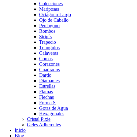
Colecciones
Mariposas
Octágono Largo
Ojo de Caballo
Pentagono
Rombos
Strip´s
Trapecio
Triangulos
Calaveras
Comas
Corazones
Cuadrados
Dardo
Diamantes
Estrellas
Flamas
Flechas
Forma S
Gotas de Agua
Hexagonales
Cristal Pixie
Geles Adherentes
Inicio
Blog