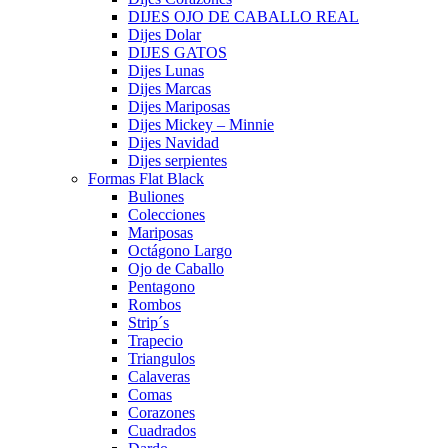
DIJES OJO DE CABALLO REAL
Dijes Dolar
DIJES GATOS
Dijes Lunas
Dijes Marcas
Dijes Mariposas
Dijes Mickey – Minnie
Dijes Navidad
Dijes serpientes
Formas Flat Black
Buliones
Colecciones
Mariposas
Octágono Largo
Ojo de Caballo
Pentagono
Rombos
Strip´s
Trapecio
Triangulos
Calaveras
Comas
Corazones
Cuadrados