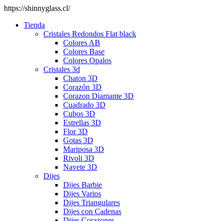
https://shinnyglass.cl/
Tienda
Cristales Redondos Flat black
Colores AB
Colores Base
Colores Opalos
Cristales 3d
Chaton 3D
Corazón 3D
Corazon Diamante 3D
Cuadrado 3D
Cubos 3D
Estrellas 3D
Flor 3D
Gotas 3D
Mariposa 3D
Rivoli 3D
Navete 3D
Dijes
Dijes Barbie
Dijes Varios
Dijes Triangulares
Dijes con Cadenas
Dijes Corazones