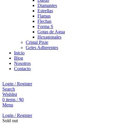
Dardo
Diamantes
Estrellas
Flamas
Flechas
Forma S
Gotas de Agua
Hexagonales
Cristal Pixie
Geles Adherentes
Inicio
Blog
Nosotros
Contacto
Login / Register
Search
Wishlist
0
items
/
$
0
Menu
Login / Register
Sold out