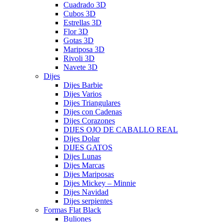
Cuadrado 3D
Cubos 3D
Estrellas 3D
Flor 3D
Gotas 3D
Mariposa 3D
Rivoli 3D
Navete 3D
Dijes
Dijes Barbie
Dijes Varios
Dijes Triangulares
Dijes con Cadenas
Dijes Corazones
DIJES OJO DE CABALLO REAL
Dijes Dolar
DIJES GATOS
Dijes Lunas
Dijes Marcas
Dijes Mariposas
Dijes Mickey – Minnie
Dijes Navidad
Dijes serpientes
Formas Flat Black
Buliones