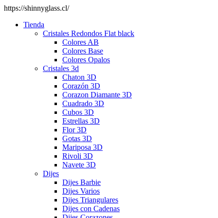
https://shinnyglass.cl/
Tienda
Cristales Redondos Flat black
Colores AB
Colores Base
Colores Opalos
Cristales 3d
Chaton 3D
Corazón 3D
Corazon Diamante 3D
Cuadrado 3D
Cubos 3D
Estrellas 3D
Flor 3D
Gotas 3D
Mariposa 3D
Rivoli 3D
Navete 3D
Dijes
Dijes Barbie
Dijes Varios
Dijes Triangulares
Dijes con Cadenas
Dijes Corazones