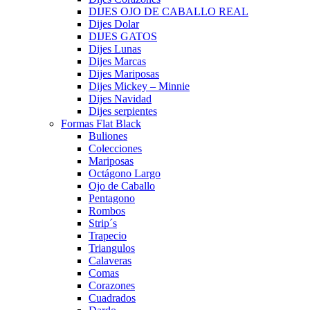
DIJES OJO DE CABALLO REAL
Dijes Dolar
DIJES GATOS
Dijes Lunas
Dijes Marcas
Dijes Mariposas
Dijes Mickey – Minnie
Dijes Navidad
Dijes serpientes
Formas Flat Black
Buliones
Colecciones
Mariposas
Octágono Largo
Ojo de Caballo
Pentagono
Rombos
Strip´s
Trapecio
Triangulos
Calaveras
Comas
Corazones
Cuadrados