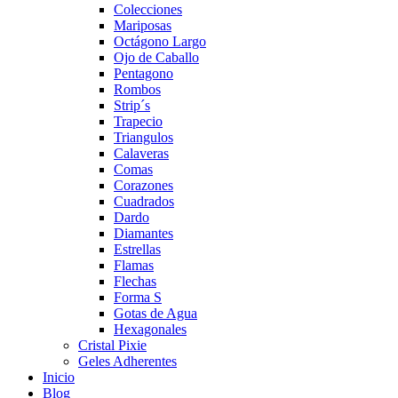
Colecciones
Mariposas
Octágono Largo
Ojo de Caballo
Pentagono
Rombos
Strip´s
Trapecio
Triangulos
Calaveras
Comas
Corazones
Cuadrados
Dardo
Diamantes
Estrellas
Flamas
Flechas
Forma S
Gotas de Agua
Hexagonales
Cristal Pixie
Geles Adherentes
Inicio
Blog