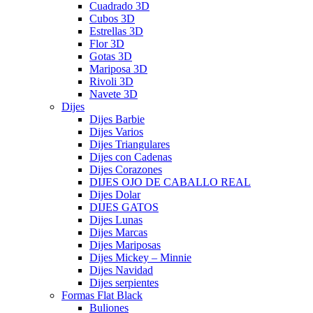
Cuadrado 3D
Cubos 3D
Estrellas 3D
Flor 3D
Gotas 3D
Mariposa 3D
Rivoli 3D
Navete 3D
Dijes
Dijes Barbie
Dijes Varios
Dijes Triangulares
Dijes con Cadenas
Dijes Corazones
DIJES OJO DE CABALLO REAL
Dijes Dolar
DIJES GATOS
Dijes Lunas
Dijes Marcas
Dijes Mariposas
Dijes Mickey – Minnie
Dijes Navidad
Dijes serpientes
Formas Flat Black
Buliones