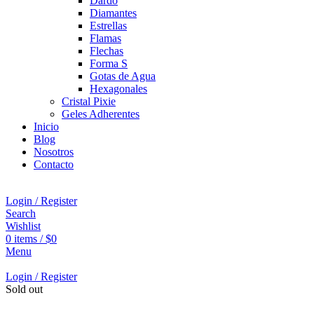
Dardo
Diamantes
Estrellas
Flamas
Flechas
Forma S
Gotas de Agua
Hexagonales
Cristal Pixie
Geles Adherentes
Inicio
Blog
Nosotros
Contacto
Login / Register
Search
Wishlist
0
items
/
$
0
Menu
Login / Register
Sold out