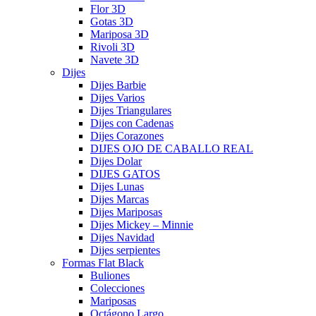
Flor 3D
Gotas 3D
Mariposa 3D
Rivoli 3D
Navete 3D
Dijes
Dijes Barbie
Dijes Varios
Dijes Triangulares
Dijes con Cadenas
Dijes Corazones
DIJES OJO DE CABALLO REAL
Dijes Dolar
DIJES GATOS
Dijes Lunas
Dijes Marcas
Dijes Mariposas
Dijes Mickey – Minnie
Dijes Navidad
Dijes serpientes
Formas Flat Black
Buliones
Colecciones
Mariposas
Octágono Largo