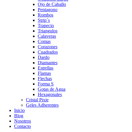
Ojo de Caballo
Pentagono
Rombos
Strip´s
Trapecio
Triangulos
Calaveras
Comas
Corazones
Cuadrados
Dardo
Diamantes
Estrellas
Flamas
Flechas
Forma S
Gotas de Agua
Hexagonales
Cristal Pixie
Geles Adherentes
Inicio
Blog
Nosotros
Contacto