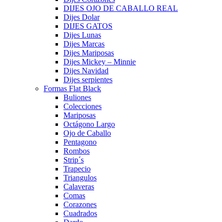
DIJES OJO DE CABALLO REAL
Dijes Dolar
DIJES GATOS
Dijes Lunas
Dijes Marcas
Dijes Mariposas
Dijes Mickey – Minnie
Dijes Navidad
Dijes serpientes
Formas Flat Black
Buliones
Colecciones
Mariposas
Octágono Largo
Ojo de Caballo
Pentagono
Rombos
Strip´s
Trapecio
Triangulos
Calaveras
Comas
Corazones
Cuadrados