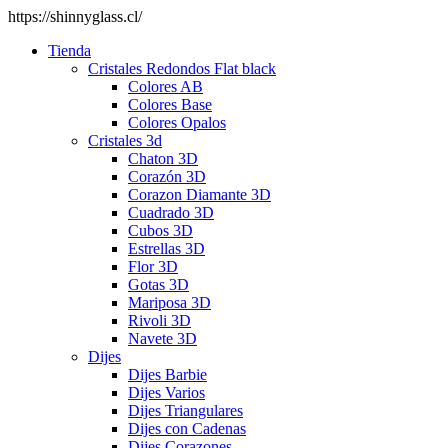
https://shinnyglass.cl/
Tienda
Cristales Redondos Flat black
Colores AB
Colores Base
Colores Opalos
Cristales 3d
Chaton 3D
Corazón 3D
Corazon Diamante 3D
Cuadrado 3D
Cubos 3D
Estrellas 3D
Flor 3D
Gotas 3D
Mariposa 3D
Rivoli 3D
Navete 3D
Dijes
Dijes Barbie
Dijes Varios
Dijes Triangulares
Dijes con Cadenas
Dijes Corazones