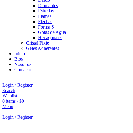
Dardo
Diamantes
Estrellas
Flamas
Flechas
Forma S
Gotas de Agua
Hexagonales
Cristal Pixie
Geles Adherentes
Inicio
Blog
Nosotros
Contacto
Login / Register
Search
Wishlist
0
items
/
$
0
Menu
Login / Register