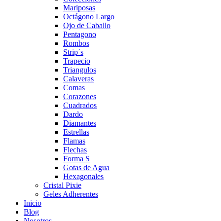
Mariposas
Octágono Largo
Ojo de Caballo
Pentagono
Rombos
Strip´s
Trapecio
Triangulos
Calaveras
Comas
Corazones
Cuadrados
Dardo
Diamantes
Estrellas
Flamas
Flechas
Forma S
Gotas de Agua
Hexagonales
Cristal Pixie
Geles Adherentes
Inicio
Blog
Nosotros