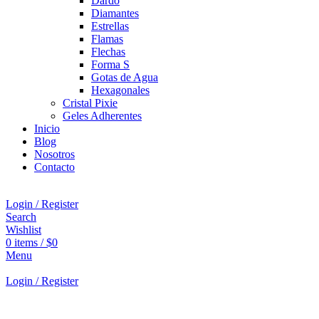
Dardo
Diamantes
Estrellas
Flamas
Flechas
Forma S
Gotas de Agua
Hexagonales
Cristal Pixie
Geles Adherentes
Inicio
Blog
Nosotros
Contacto
Login / Register
Search
Wishlist
0
items
/
$
0
Menu
Login / Register