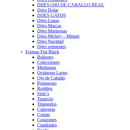
DIJES OJO DE CABALLO REAL
Dijes Dolar
DIJES GATOS
Dijes Lunas
Dijes Marcas
Dijes Mariposas
Dijes Mickey – Minnie
Dijes Navidad
Dijes serpientes
Formas Flat Black
Buliones
Colecciones
Mariposas
Octágono Largo
Ojo de Caballo
Pentagono
Rombos
Strip´s
Trapecio
Triangulos
Calaveras
Comas
Corazones
Cuadrados