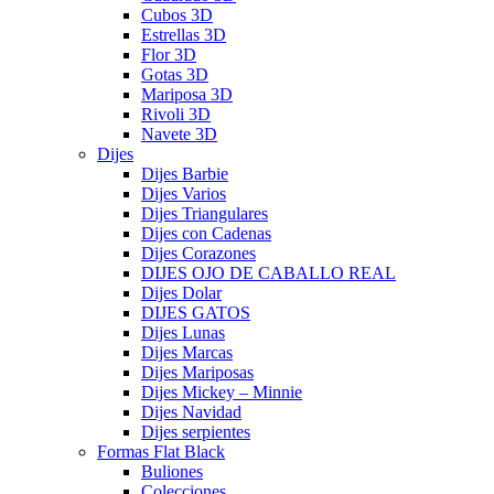
Cubos 3D
Estrellas 3D
Flor 3D
Gotas 3D
Mariposa 3D
Rivoli 3D
Navete 3D
Dijes
Dijes Barbie
Dijes Varios
Dijes Triangulares
Dijes con Cadenas
Dijes Corazones
DIJES OJO DE CABALLO REAL
Dijes Dolar
DIJES GATOS
Dijes Lunas
Dijes Marcas
Dijes Mariposas
Dijes Mickey – Minnie
Dijes Navidad
Dijes serpientes
Formas Flat Black
Buliones
Colecciones