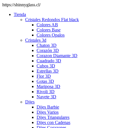
https://shinnyglass.cl/
Tienda
Cristales Redondos Flat black
Colores AB
Colores Base
Colores Opalos
Cristales 3d
Chaton 3D
Corazón 3D
Corazon Diamante 3D
Cuadrado 3D
Cubos 3D
Estrellas 3D
Flor 3D
Gotas 3D
Mariposa 3D
Rivoli 3D
Navete 3D
Dijes
Dijes Barbie
Dijes Varios
Dijes Triangulares
Dijes con Cadenas
Dijes Corazones