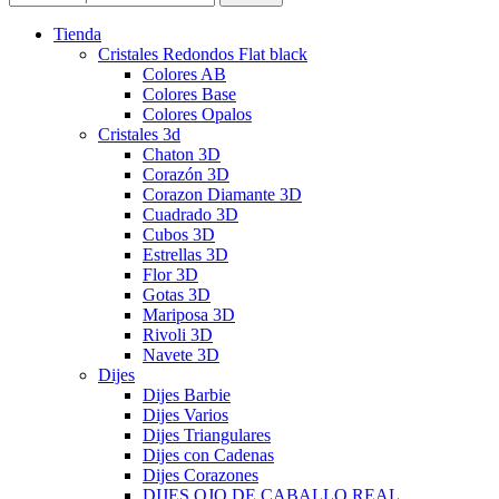
Tienda
Cristales Redondos Flat black
Colores AB
Colores Base
Colores Opalos
Cristales 3d
Chaton 3D
Corazón 3D
Corazon Diamante 3D
Cuadrado 3D
Cubos 3D
Estrellas 3D
Flor 3D
Gotas 3D
Mariposa 3D
Rivoli 3D
Navete 3D
Dijes
Dijes Barbie
Dijes Varios
Dijes Triangulares
Dijes con Cadenas
Dijes Corazones
DIJES OJO DE CABALLO REAL