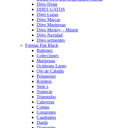
Dijes Dolar
DIJES GATOS
Dijes Lunas
Dijes Marcas
Dijes Mariposas
Dijes Mickey – Minnie
Dijes Navidad
Dijes serpientes
Formas Flat Black
Buliones
Colecciones
Mariposas
Octágono Largo
Ojo de Caballo
Pentagono
Rombos
Strip´s
Trapecio
Triangulos
Calaveras
Comas
Corazones
Cuadrados
Dardo
Diamantes