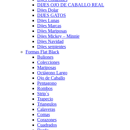
DIJES OJO DE CABALLO REAL
Dijes Dolar
DIJES GATOS
Dijes Lunas
Dijes Marcas
Dijes Mariposas
Dijes Mickey – Minnie
Dijes Navidad
Dijes serpientes
Formas Flat Black
Buliones
Colecciones
Mariposas
Octágono Largo
Ojo de Caballo
Pentagono
Rombos
Strip´s
Trapecio
Triangulos
Calaveras
Comas
Corazones
Cuadrados