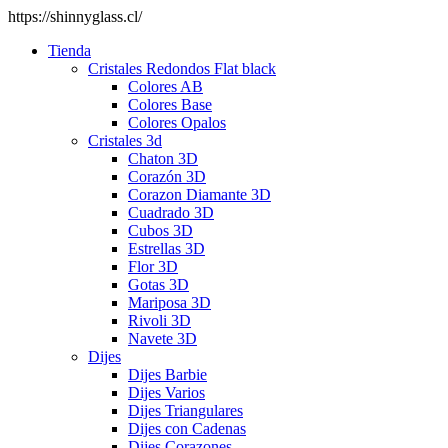
https://shinnyglass.cl/
Tienda
Cristales Redondos Flat black
Colores AB
Colores Base
Colores Opalos
Cristales 3d
Chaton 3D
Corazón 3D
Corazon Diamante 3D
Cuadrado 3D
Cubos 3D
Estrellas 3D
Flor 3D
Gotas 3D
Mariposa 3D
Rivoli 3D
Navete 3D
Dijes
Dijes Barbie
Dijes Varios
Dijes Triangulares
Dijes con Cadenas
Dijes Corazones