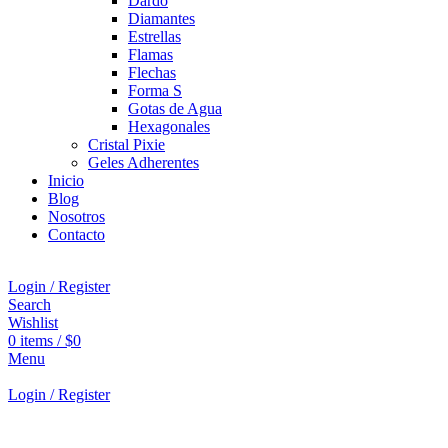
Dardo
Diamantes
Estrellas
Flamas
Flechas
Forma S
Gotas de Agua
Hexagonales
Cristal Pixie
Geles Adherentes
Inicio
Blog
Nosotros
Contacto
Login / Register
Search
Wishlist
0
items
/
$
0
Menu
Login / Register