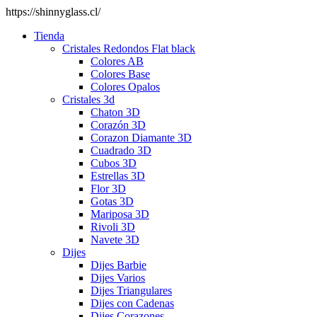
https://shinnyglass.cl/
Tienda
Cristales Redondos Flat black
Colores AB
Colores Base
Colores Opalos
Cristales 3d
Chaton 3D
Corazón 3D
Corazon Diamante 3D
Cuadrado 3D
Cubos 3D
Estrellas 3D
Flor 3D
Gotas 3D
Mariposa 3D
Rivoli 3D
Navete 3D
Dijes
Dijes Barbie
Dijes Varios
Dijes Triangulares
Dijes con Cadenas
Dijes Corazones