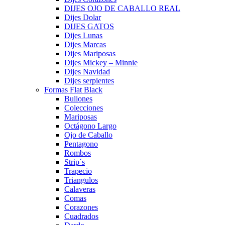
DIJES OJO DE CABALLO REAL
Dijes Dolar
DIJES GATOS
Dijes Lunas
Dijes Marcas
Dijes Mariposas
Dijes Mickey – Minnie
Dijes Navidad
Dijes serpientes
Formas Flat Black
Buliones
Colecciones
Mariposas
Octágono Largo
Ojo de Caballo
Pentagono
Rombos
Strip´s
Trapecio
Triangulos
Calaveras
Comas
Corazones
Cuadrados