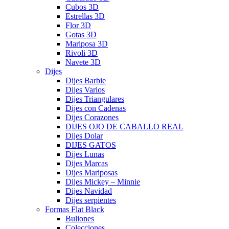
Cubos 3D
Estrellas 3D
Flor 3D
Gotas 3D
Mariposa 3D
Rivoli 3D
Navete 3D
Dijes
Dijes Barbie
Dijes Varios
Dijes Triangulares
Dijes con Cadenas
Dijes Corazones
DIJES OJO DE CABALLO REAL
Dijes Dolar
DIJES GATOS
Dijes Lunas
Dijes Marcas
Dijes Mariposas
Dijes Mickey – Minnie
Dijes Navidad
Dijes serpientes
Formas Flat Black
Buliones
Colecciones