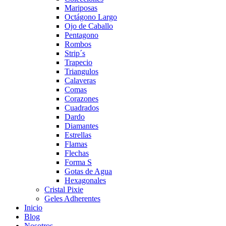
Mariposas
Octágono Largo
Ojo de Caballo
Pentagono
Rombos
Strip´s
Trapecio
Triangulos
Calaveras
Comas
Corazones
Cuadrados
Dardo
Diamantes
Estrellas
Flamas
Flechas
Forma S
Gotas de Agua
Hexagonales
Cristal Pixie
Geles Adherentes
Inicio
Blog
Nosotros