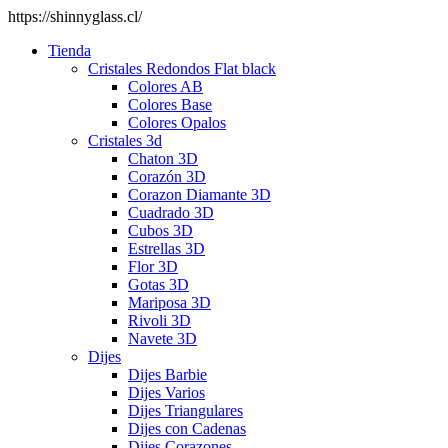
https://shinnyglass.cl/
Tienda
Cristales Redondos Flat black
Colores AB
Colores Base
Colores Opalos
Cristales 3d
Chaton 3D
Corazón 3D
Corazon Diamante 3D
Cuadrado 3D
Cubos 3D
Estrellas 3D
Flor 3D
Gotas 3D
Mariposa 3D
Rivoli 3D
Navete 3D
Dijes
Dijes Barbie
Dijes Varios
Dijes Triangulares
Dijes con Cadenas
Dijes Corazones