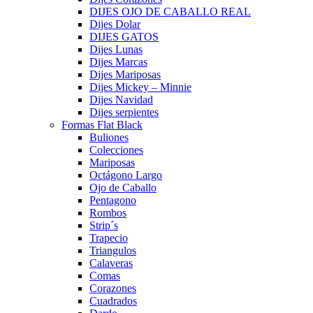
DIJES OJO DE CABALLO REAL
Dijes Dolar
DIJES GATOS
Dijes Lunas
Dijes Marcas
Dijes Mariposas
Dijes Mickey – Minnie
Dijes Navidad
Dijes serpientes
Formas Flat Black
Buliones
Colecciones
Mariposas
Octágono Largo
Ojo de Caballo
Pentagono
Rombos
Strip´s
Trapecio
Triangulos
Calaveras
Comas
Corazones
Cuadrados