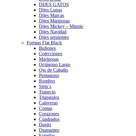
DIJES GATOS
Dijes Lunas
Dijes Marcas
Dijes Mariposas
Dijes Mickey – Minnie
Dijes Navidad
Dijes serpientes
Formas Flat Black
Buliones
Colecciones
Mariposas
Octágono Largo
Ojo de Caballo
Pentagono
Rombos
Strip´s
Trapecio
Triangulos
Calaveras
Comas
Corazones
Cuadrados
Dardo
Diamantes
Estrellas