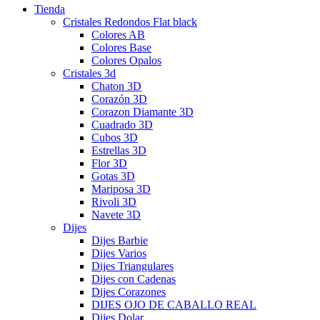
Tienda
Cristales Redondos Flat black
Colores AB
Colores Base
Colores Opalos
Cristales 3d
Chaton 3D
Corazón 3D
Corazon Diamante 3D
Cuadrado 3D
Cubos 3D
Estrellas 3D
Flor 3D
Gotas 3D
Mariposa 3D
Rivoli 3D
Navete 3D
Dijes
Dijes Barbie
Dijes Varios
Dijes Triangulares
Dijes con Cadenas
Dijes Corazones
DIJES OJO DE CABALLO REAL
Dijes Dolar