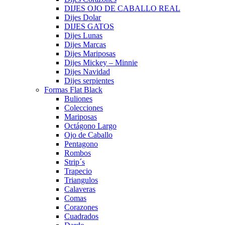
DIJES OJO DE CABALLO REAL
Dijes Dolar
DIJES GATOS
Dijes Lunas
Dijes Marcas
Dijes Mariposas
Dijes Mickey – Minnie
Dijes Navidad
Dijes serpientes
Formas Flat Black
Buliones
Colecciones
Mariposas
Octágono Largo
Ojo de Caballo
Pentagono
Rombos
Strip´s
Trapecio
Triangulos
Calaveras
Comas
Corazones
Cuadrados