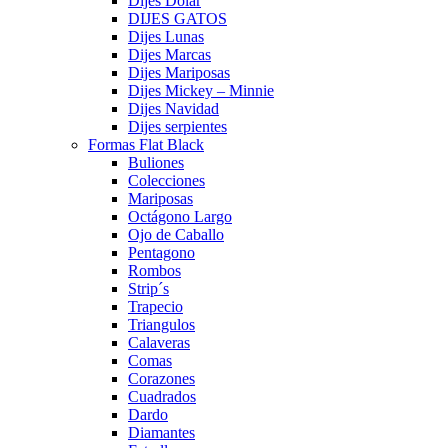
Dijes Dolar
DIJES GATOS
Dijes Lunas
Dijes Marcas
Dijes Mariposas
Dijes Mickey – Minnie
Dijes Navidad
Dijes serpientes
Formas Flat Black
Buliones
Colecciones
Mariposas
Octágono Largo
Ojo de Caballo
Pentagono
Rombos
Strip´s
Trapecio
Triangulos
Calaveras
Comas
Corazones
Cuadrados
Dardo
Diamantes