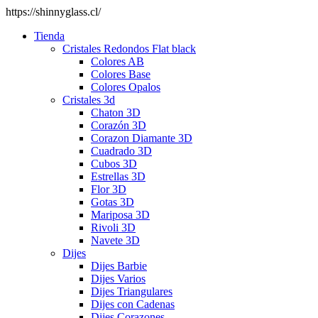
https://shinnyglass.cl/
Tienda
Cristales Redondos Flat black
Colores AB
Colores Base
Colores Opalos
Cristales 3d
Chaton 3D
Corazón 3D
Corazon Diamante 3D
Cuadrado 3D
Cubos 3D
Estrellas 3D
Flor 3D
Gotas 3D
Mariposa 3D
Rivoli 3D
Navete 3D
Dijes
Dijes Barbie
Dijes Varios
Dijes Triangulares
Dijes con Cadenas
Dijes Corazones