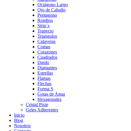
Octágono Largo
Ojo de Caballo
Pentagono
Rombos
Strip´s
Trapecio
Triangulos
Calaveras
Comas
Corazones
Cuadrados
Dardo
Diamantes
Estrellas
Flamas
Flechas
Forma S
Gotas de Agua
Hexagonales
Cristal Pixie
Geles Adherentes
Inicio
Blog
Nosotros
Contacto