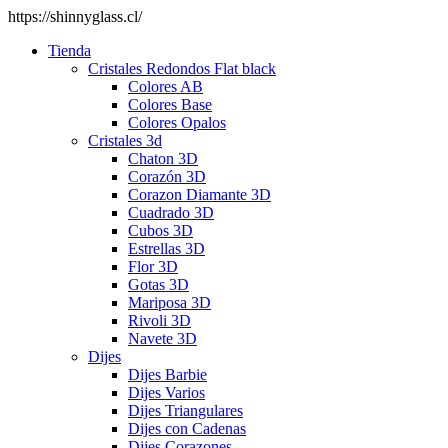
https://shinnyglass.cl/
Tienda
Cristales Redondos Flat black
Colores AB
Colores Base
Colores Opalos
Cristales 3d
Chaton 3D
Corazón 3D
Corazon Diamante 3D
Cuadrado 3D
Cubos 3D
Estrellas 3D
Flor 3D
Gotas 3D
Mariposa 3D
Rivoli 3D
Navete 3D
Dijes
Dijes Barbie
Dijes Varios
Dijes Triangulares
Dijes con Cadenas
Dijes Corazones