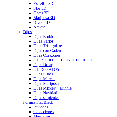
Estrellas 3D
Flor 3D
Gotas 3D
Mariposa 3D
Rivoli 3D
Navete 3D
Dijes
Dijes Barbie
Dijes Varios
Dijes Triangulares
Dijes con Cadenas
Dijes Corazones
DIJES OJO DE CABALLO REAL
Dijes Dolar
DIJES GATOS
Dijes Lunas
Dijes Marcas
Dijes Mariposas
Dijes Mickey – Minnie
Dijes Navidad
Dijes serpientes
Formas Flat Black
Buliones
Colecciones
Mariposas