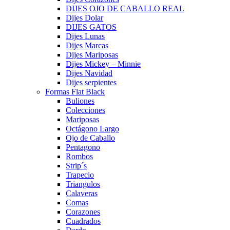
DIJES OJO DE CABALLO REAL
Dijes Dolar
DIJES GATOS
Dijes Lunas
Dijes Marcas
Dijes Mariposas
Dijes Mickey – Minnie
Dijes Navidad
Dijes serpientes
Formas Flat Black
Buliones
Colecciones
Mariposas
Octágono Largo
Ojo de Caballo
Pentagono
Rombos
Strip´s
Trapecio
Triangulos
Calaveras
Comas
Corazones
Cuadrados