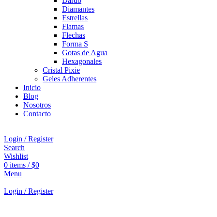
Dardo
Diamantes
Estrellas
Flamas
Flechas
Forma S
Gotas de Agua
Hexagonales
Cristal Pixie
Geles Adherentes
Inicio
Blog
Nosotros
Contacto
Login / Register
Search
Wishlist
0
items
/
$
0
Menu
Login / Register