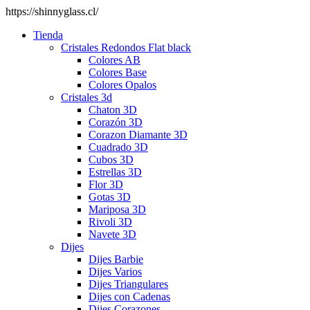
https://shinnyglass.cl/
Tienda
Cristales Redondos Flat black
Colores AB
Colores Base
Colores Opalos
Cristales 3d
Chaton 3D
Corazón 3D
Corazon Diamante 3D
Cuadrado 3D
Cubos 3D
Estrellas 3D
Flor 3D
Gotas 3D
Mariposa 3D
Rivoli 3D
Navete 3D
Dijes
Dijes Barbie
Dijes Varios
Dijes Triangulares
Dijes con Cadenas
Dijes Corazones