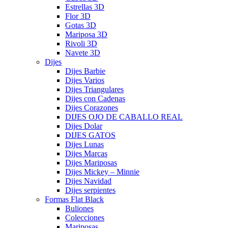
Estrellas 3D
Flor 3D
Gotas 3D
Mariposa 3D
Rivoli 3D
Navete 3D
Dijes
Dijes Barbie
Dijes Varios
Dijes Triangulares
Dijes con Cadenas
Dijes Corazones
DIJES OJO DE CABALLO REAL
Dijes Dolar
DIJES GATOS
Dijes Lunas
Dijes Marcas
Dijes Mariposas
Dijes Mickey – Minnie
Dijes Navidad
Dijes serpientes
Formas Flat Black
Buliones
Colecciones
Mariposas