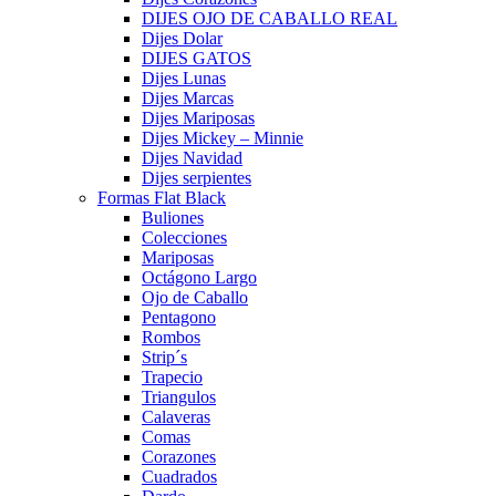
DIJES OJO DE CABALLO REAL
Dijes Dolar
DIJES GATOS
Dijes Lunas
Dijes Marcas
Dijes Mariposas
Dijes Mickey – Minnie
Dijes Navidad
Dijes serpientes
Formas Flat Black
Buliones
Colecciones
Mariposas
Octágono Largo
Ojo de Caballo
Pentagono
Rombos
Strip´s
Trapecio
Triangulos
Calaveras
Comas
Corazones
Cuadrados