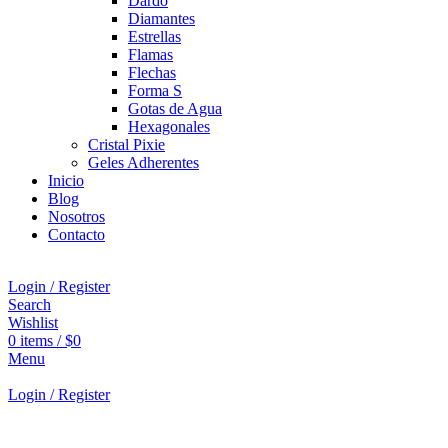
Dardo
Diamantes
Estrellas
Flamas
Flechas
Forma S
Gotas de Agua
Hexagonales
Cristal Pixie
Geles Adherentes
Inicio
Blog
Nosotros
Contacto
Login / Register
Search
Wishlist
0
items
/
$
0
Menu
Login / Register