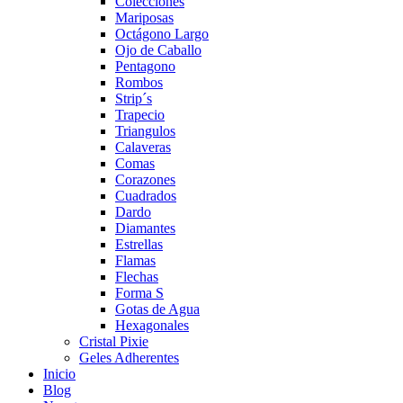
Colecciones
Mariposas
Octágono Largo
Ojo de Caballo
Pentagono
Rombos
Strip´s
Trapecio
Triangulos
Calaveras
Comas
Corazones
Cuadrados
Dardo
Diamantes
Estrellas
Flamas
Flechas
Forma S
Gotas de Agua
Hexagonales
Cristal Pixie
Geles Adherentes
Inicio
Blog