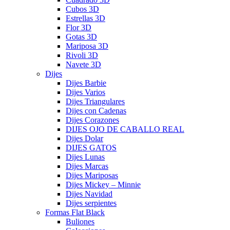
Cubos 3D
Estrellas 3D
Flor 3D
Gotas 3D
Mariposa 3D
Rivoli 3D
Navete 3D
Dijes
Dijes Barbie
Dijes Varios
Dijes Triangulares
Dijes con Cadenas
Dijes Corazones
DIJES OJO DE CABALLO REAL
Dijes Dolar
DIJES GATOS
Dijes Lunas
Dijes Marcas
Dijes Mariposas
Dijes Mickey – Minnie
Dijes Navidad
Dijes serpientes
Formas Flat Black
Buliones