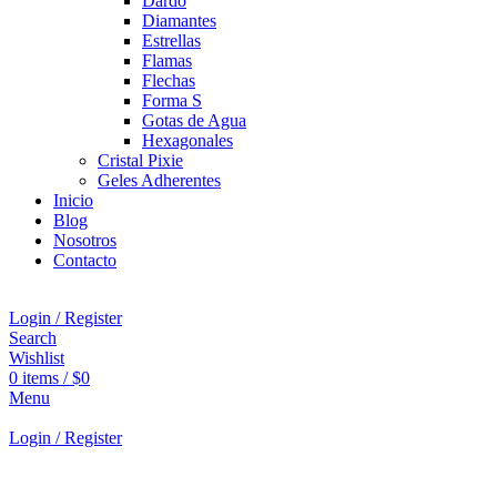
Dardo
Diamantes
Estrellas
Flamas
Flechas
Forma S
Gotas de Agua
Hexagonales
Cristal Pixie
Geles Adherentes
Inicio
Blog
Nosotros
Contacto
Login / Register
Search
Wishlist
0
items
/
$
0
Menu
Login / Register