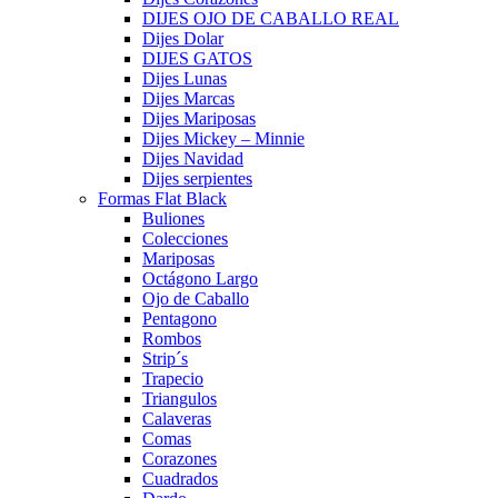
DIJES OJO DE CABALLO REAL
Dijes Dolar
DIJES GATOS
Dijes Lunas
Dijes Marcas
Dijes Mariposas
Dijes Mickey – Minnie
Dijes Navidad
Dijes serpientes
Formas Flat Black
Buliones
Colecciones
Mariposas
Octágono Largo
Ojo de Caballo
Pentagono
Rombos
Strip´s
Trapecio
Triangulos
Calaveras
Comas
Corazones
Cuadrados