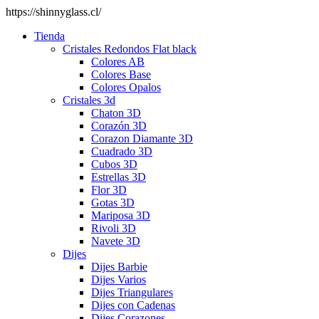
https://shinnyglass.cl/
Tienda
Cristales Redondos Flat black
Colores AB
Colores Base
Colores Opalos
Cristales 3d
Chaton 3D
Corazón 3D
Corazon Diamante 3D
Cuadrado 3D
Cubos 3D
Estrellas 3D
Flor 3D
Gotas 3D
Mariposa 3D
Rivoli 3D
Navete 3D
Dijes
Dijes Barbie
Dijes Varios
Dijes Triangulares
Dijes con Cadenas
Dijes Corazones