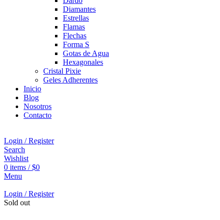
Dardo
Diamantes
Estrellas
Flamas
Flechas
Forma S
Gotas de Agua
Hexagonales
Cristal Pixie
Geles Adherentes
Inicio
Blog
Nosotros
Contacto
Login / Register
Search
Wishlist
0
items
/
$
0
Menu
Login / Register
Sold out