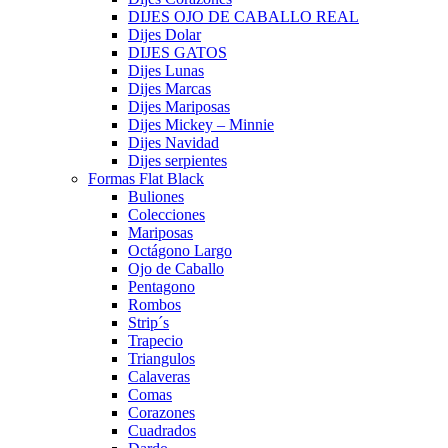
DIJES OJO DE CABALLO REAL
Dijes Dolar
DIJES GATOS
Dijes Lunas
Dijes Marcas
Dijes Mariposas
Dijes Mickey – Minnie
Dijes Navidad
Dijes serpientes
Formas Flat Black
Buliones
Colecciones
Mariposas
Octágono Largo
Ojo de Caballo
Pentagono
Rombos
Strip´s
Trapecio
Triangulos
Calaveras
Comas
Corazones
Cuadrados