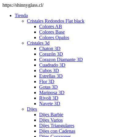
https://shinnyglass.cl/
Tienda
Cristales Redondos Flat black
Colores AB
Colores Base
Colores Opalos
Cristales 3d
Chaton 3D
Corazón 3D
Corazon Diamante 3D
Cuadrado 3D
Cubos 3D
Estrellas 3D
Flor 3D
Gotas 3D
Mariposa 3D
Rivoli 3D
Navete 3D
Dijes
Dijes Barbie
Dijes Varios
Dijes Triangulares
Dijes con Cadenas
Dijes Corazones