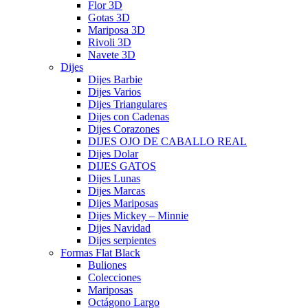
Flor 3D
Gotas 3D
Mariposa 3D
Rivoli 3D
Navete 3D
Dijes
Dijes Barbie
Dijes Varios
Dijes Triangulares
Dijes con Cadenas
Dijes Corazones
DIJES OJO DE CABALLO REAL
Dijes Dolar
DIJES GATOS
Dijes Lunas
Dijes Marcas
Dijes Mariposas
Dijes Mickey – Minnie
Dijes Navidad
Dijes serpientes
Formas Flat Black
Buliones
Colecciones
Mariposas
Octágono Largo