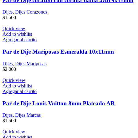
Par de Dije corazon con corona flama azul 9x11mm
Dijes
,
Dijes Corazones
$
1.500
Quick view
Add to wishlist
Agregar al carrito
Par de Dije Mariposas Esmeralda 10x11mm
Dijes
,
Dijes Mariposas
$
2.000
Quick view
Add to wishlist
Agregar al carrito
Par de Dije Louis Vuitton 8mm Plateado AB
Dijes
,
Dijes Marcas
$
1.500
Quick view
Add to wishlist