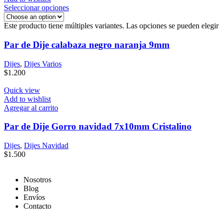
Seleccionar opciones
Este producto tiene múltiples variantes. Las opciones se pueden elegi
Par de Dije calabaza negro naranja 9mm
Dijes
,
Dijes Varios
$
1.200
Quick view
Add to wishlist
Agregar al carrito
Par de Dije Gorro navidad 7x10mm Cristalino
Dijes
,
Dijes Navidad
$
1.500
Nosotros
Blog
Envíos
Contacto