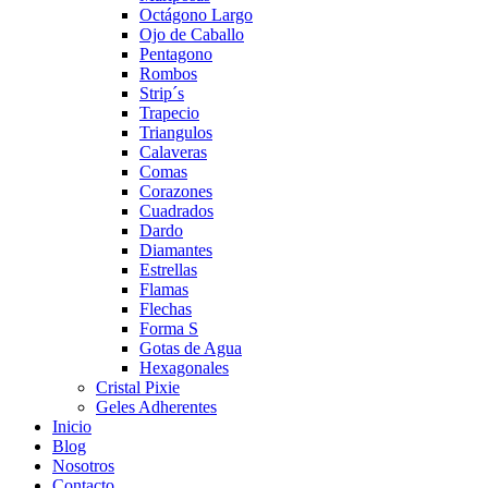
Octágono Largo
Ojo de Caballo
Pentagono
Rombos
Strip´s
Trapecio
Triangulos
Calaveras
Comas
Corazones
Cuadrados
Dardo
Diamantes
Estrellas
Flamas
Flechas
Forma S
Gotas de Agua
Hexagonales
Cristal Pixie
Geles Adherentes
Inicio
Blog
Nosotros
Contacto