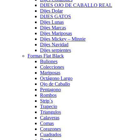
DIJES OJO DE CABALLO REAL
Dijes Dolar
DIJES GATOS
Dijes Lunas
Dijes Marcas
Dijes Mariposas
Dijes Mickey – Minnie
Dijes Navidad
Dijes serpientes
Formas Flat Black
Buliones
Colecciones
Mariposas
Octágono Largo
Ojo de Caballo
Pentagono
Rombos
Strip´s
Trapecio
Triangulos
Calaveras
Comas
Corazones
Cuadrados