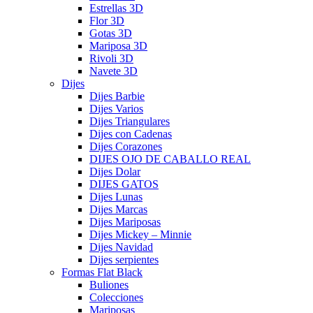
Estrellas 3D
Flor 3D
Gotas 3D
Mariposa 3D
Rivoli 3D
Navete 3D
Dijes
Dijes Barbie
Dijes Varios
Dijes Triangulares
Dijes con Cadenas
Dijes Corazones
DIJES OJO DE CABALLO REAL
Dijes Dolar
DIJES GATOS
Dijes Lunas
Dijes Marcas
Dijes Mariposas
Dijes Mickey – Minnie
Dijes Navidad
Dijes serpientes
Formas Flat Black
Buliones
Colecciones
Mariposas