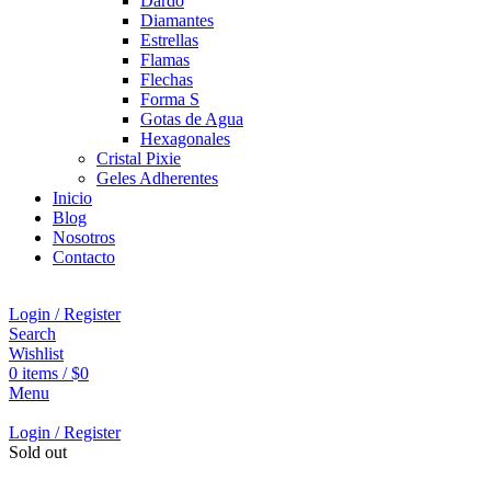
Dardo
Diamantes
Estrellas
Flamas
Flechas
Forma S
Gotas de Agua
Hexagonales
Cristal Pixie
Geles Adherentes
Inicio
Blog
Nosotros
Contacto
Login / Register
Search
Wishlist
0
items
/
$
0
Menu
Login / Register
Sold out