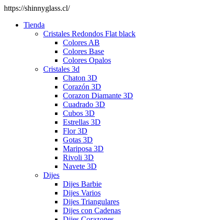
https://shinnyglass.cl/
Tienda
Cristales Redondos Flat black
Colores AB
Colores Base
Colores Opalos
Cristales 3d
Chaton 3D
Corazón 3D
Corazon Diamante 3D
Cuadrado 3D
Cubos 3D
Estrellas 3D
Flor 3D
Gotas 3D
Mariposa 3D
Rivoli 3D
Navete 3D
Dijes
Dijes Barbie
Dijes Varios
Dijes Triangulares
Dijes con Cadenas
Dijes Corazones