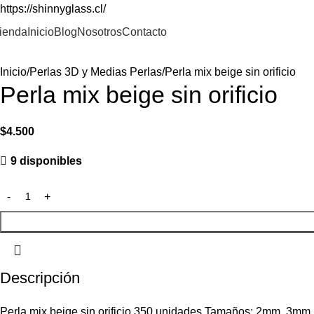
https://shinnyglass.cl/
ienda
Inicio
Blog
Nosotros
Contacto
Inicio
Perlas 3D y Medias Perlas
Perla mix beige sin orificio
Perla mix beige sin orificio
$
4.500
9 disponibles
Descripción
Perla mix beige sin orificio 350 unidades Tamaños: 2mm, 3m