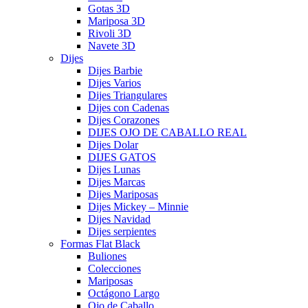
Gotas 3D
Mariposa 3D
Rivoli 3D
Navete 3D
Dijes
Dijes Barbie
Dijes Varios
Dijes Triangulares
Dijes con Cadenas
Dijes Corazones
DIJES OJO DE CABALLO REAL
Dijes Dolar
DIJES GATOS
Dijes Lunas
Dijes Marcas
Dijes Mariposas
Dijes Mickey – Minnie
Dijes Navidad
Dijes serpientes
Formas Flat Black
Buliones
Colecciones
Mariposas
Octágono Largo
Ojo de Caballo