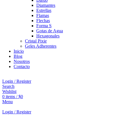
Dardo
Diamantes
Estrellas
Flamas
Flechas
Forma S
Gotas de Agua
Hexagonales
Cristal Pixie
Geles Adherentes
Inicio
Blog
Nosotros
Contacto
Login / Register
Search
Wishlist
0
items
/
$
0
Menu
Login / Register