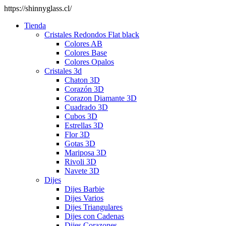
https://shinnyglass.cl/
Tienda
Cristales Redondos Flat black
Colores AB
Colores Base
Colores Opalos
Cristales 3d
Chaton 3D
Corazón 3D
Corazon Diamante 3D
Cuadrado 3D
Cubos 3D
Estrellas 3D
Flor 3D
Gotas 3D
Mariposa 3D
Rivoli 3D
Navete 3D
Dijes
Dijes Barbie
Dijes Varios
Dijes Triangulares
Dijes con Cadenas
Dijes Corazones