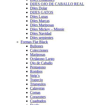
DIJES OJO DE CABALLO REAL
Dijes Dolar
DIJES GATOS
Dijes Lunas
Dijes Marcas
Dijes Mariposas
Dijes Mickey – Minnie
Dijes Navidad
Dijes serpientes
Formas Flat Black
Buliones
Colecciones
Mariposas
Octágono Largo
Ojo de Caballo
Pentagono
Rombos
Strip´s
Trapecio
Triangulos
Calaveras
Comas
Corazones
Cuadrados