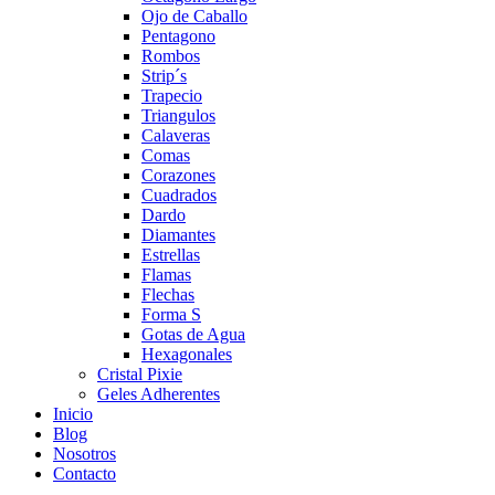
Ojo de Caballo
Pentagono
Rombos
Strip´s
Trapecio
Triangulos
Calaveras
Comas
Corazones
Cuadrados
Dardo
Diamantes
Estrellas
Flamas
Flechas
Forma S
Gotas de Agua
Hexagonales
Cristal Pixie
Geles Adherentes
Inicio
Blog
Nosotros
Contacto