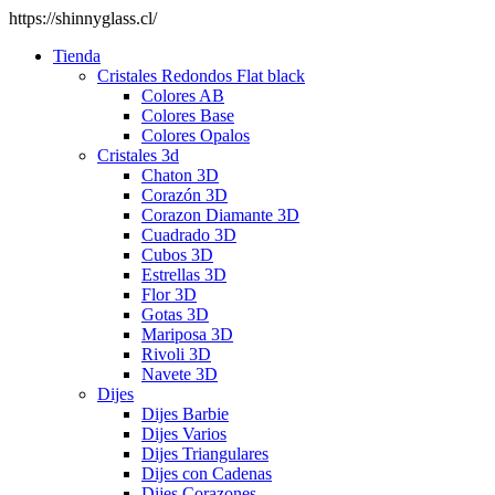
https://shinnyglass.cl/
Tienda
Cristales Redondos Flat black
Colores AB
Colores Base
Colores Opalos
Cristales 3d
Chaton 3D
Corazón 3D
Corazon Diamante 3D
Cuadrado 3D
Cubos 3D
Estrellas 3D
Flor 3D
Gotas 3D
Mariposa 3D
Rivoli 3D
Navete 3D
Dijes
Dijes Barbie
Dijes Varios
Dijes Triangulares
Dijes con Cadenas
Dijes Corazones