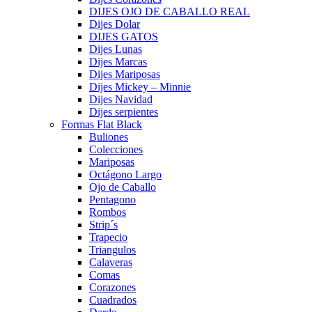
DIJES OJO DE CABALLO REAL
Dijes Dolar
DIJES GATOS
Dijes Lunas
Dijes Marcas
Dijes Mariposas
Dijes Mickey – Minnie
Dijes Navidad
Dijes serpientes
Formas Flat Black
Buliones
Colecciones
Mariposas
Octágono Largo
Ojo de Caballo
Pentagono
Rombos
Strip´s
Trapecio
Triangulos
Calaveras
Comas
Corazones
Cuadrados