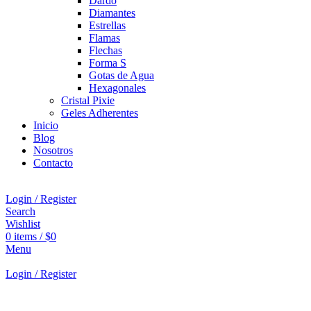
Dardo
Diamantes
Estrellas
Flamas
Flechas
Forma S
Gotas de Agua
Hexagonales
Cristal Pixie
Geles Adherentes
Inicio
Blog
Nosotros
Contacto
Login / Register
Search
Wishlist
0
items
/
$
0
Menu
Login / Register