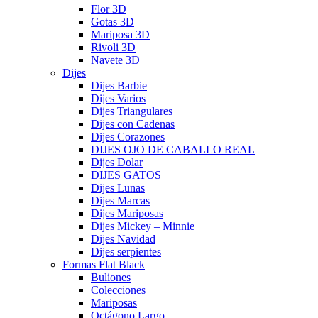
Flor 3D
Gotas 3D
Mariposa 3D
Rivoli 3D
Navete 3D
Dijes
Dijes Barbie
Dijes Varios
Dijes Triangulares
Dijes con Cadenas
Dijes Corazones
DIJES OJO DE CABALLO REAL
Dijes Dolar
DIJES GATOS
Dijes Lunas
Dijes Marcas
Dijes Mariposas
Dijes Mickey – Minnie
Dijes Navidad
Dijes serpientes
Formas Flat Black
Buliones
Colecciones
Mariposas
Octágono Largo