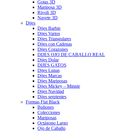
Gotas 3D
Mariposa 3D
Rivoli 3D
Navete 3D
Dijes
Dijes Barbie
Dijes Varios
Dijes Triangulares
Dijes con Cadenas
Dijes Corazones
DIJES OJO DE CABALLO REAL
Dijes Dolar
DIJES GATOS
Dijes Lunas
Dijes Marcas
Dijes Mariposas
Dijes Mickey – Minnie
Dijes Navidad
Dijes serpientes
Formas Flat Black
Buliones
Colecciones
Mariposas
Octágono Largo
Ojo de Caballo