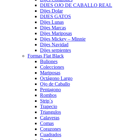
DIJES OJO DE CABALLO REAL
Dijes Dolar
DIJES GATOS
Dijes Lunas
Dijes Marcas
Dijes Mariposas
Dijes Mickey – Minnie
Dijes Navidad
Dijes serpientes
Formas Flat Black
Buliones
Colecciones
Mariposas
Octágono Largo
Ojo de Caballo
Pentagono
Rombos
Strip´s
Trapecio
Triangulos
Calaveras
Comas
Corazones
Cuadrados