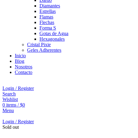
Dardo
Diamantes
Estrellas
Flamas
Flechas
Forma S
Gotas de Agua
Hexagonales
Cristal Pixie
Geles Adherentes
Inicio
Blog
Nosotros
Contacto
Login / Register
Search
Wishlist
0
items
/
$
0
Menu
Login / Register
Sold out