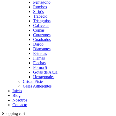
Pentagono
Rombos
Strip´s
Trapecio
Triangulos
Calaveras
Comas
Corazones
Cuadrados
Dardo
Diamantes
Estrellas
Flamas
Flechas
Forma S
Gotas de Agua
Hexagonales
Cristal Pixie
Geles Adherentes
Inicio
Blog
Nosotros
Contacto
Shopping cart