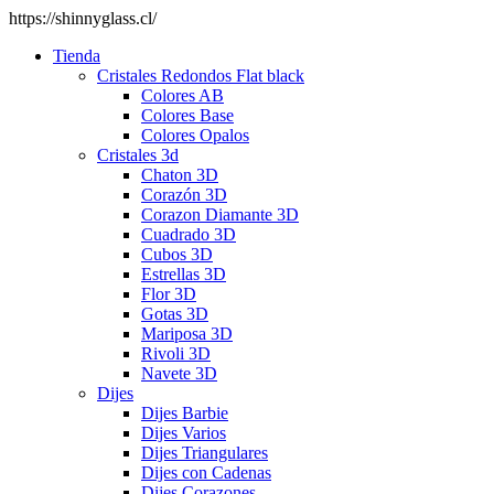
https://shinnyglass.cl/
Tienda
Cristales Redondos Flat black
Colores AB
Colores Base
Colores Opalos
Cristales 3d
Chaton 3D
Corazón 3D
Corazon Diamante 3D
Cuadrado 3D
Cubos 3D
Estrellas 3D
Flor 3D
Gotas 3D
Mariposa 3D
Rivoli 3D
Navete 3D
Dijes
Dijes Barbie
Dijes Varios
Dijes Triangulares
Dijes con Cadenas
Dijes Corazones