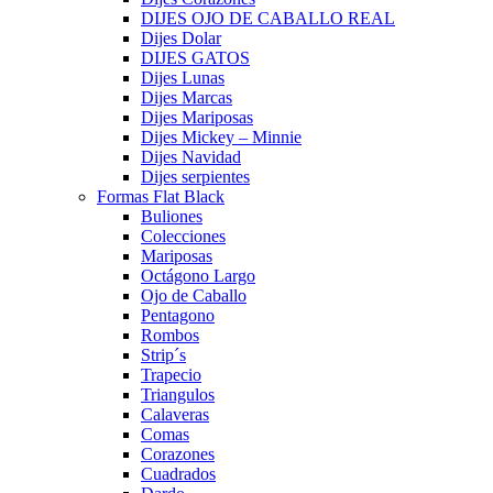
DIJES OJO DE CABALLO REAL
Dijes Dolar
DIJES GATOS
Dijes Lunas
Dijes Marcas
Dijes Mariposas
Dijes Mickey – Minnie
Dijes Navidad
Dijes serpientes
Formas Flat Black
Buliones
Colecciones
Mariposas
Octágono Largo
Ojo de Caballo
Pentagono
Rombos
Strip´s
Trapecio
Triangulos
Calaveras
Comas
Corazones
Cuadrados