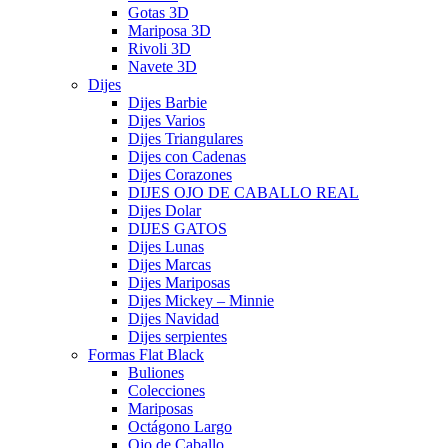
Gotas 3D
Mariposa 3D
Rivoli 3D
Navete 3D
Dijes
Dijes Barbie
Dijes Varios
Dijes Triangulares
Dijes con Cadenas
Dijes Corazones
DIJES OJO DE CABALLO REAL
Dijes Dolar
DIJES GATOS
Dijes Lunas
Dijes Marcas
Dijes Mariposas
Dijes Mickey – Minnie
Dijes Navidad
Dijes serpientes
Formas Flat Black
Buliones
Colecciones
Mariposas
Octágono Largo
Ojo de Caballo