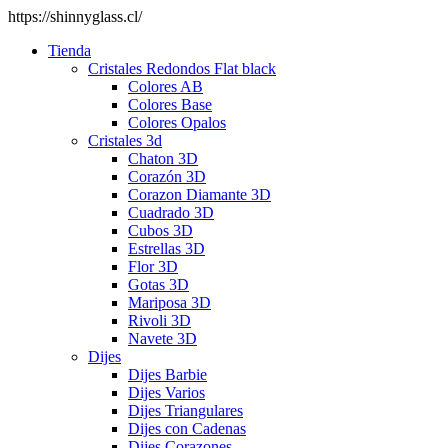
https://shinnyglass.cl/
Tienda
Cristales Redondos Flat black
Colores AB
Colores Base
Colores Opalos
Cristales 3d
Chaton 3D
Corazón 3D
Corazon Diamante 3D
Cuadrado 3D
Cubos 3D
Estrellas 3D
Flor 3D
Gotas 3D
Mariposa 3D
Rivoli 3D
Navete 3D
Dijes
Dijes Barbie
Dijes Varios
Dijes Triangulares
Dijes con Cadenas
Dijes Corazones