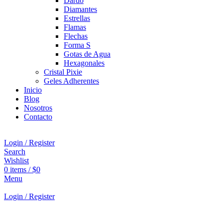
Dardo
Diamantes
Estrellas
Flamas
Flechas
Forma S
Gotas de Agua
Hexagonales
Cristal Pixie
Geles Adherentes
Inicio
Blog
Nosotros
Contacto
Login / Register
Search
Wishlist
0
items
/
$
0
Menu
Login / Register