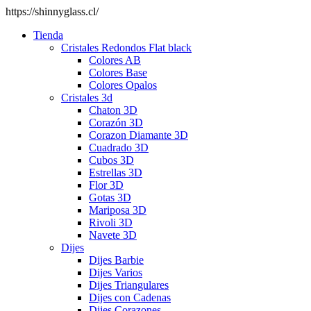
https://shinnyglass.cl/
Tienda
Cristales Redondos Flat black
Colores AB
Colores Base
Colores Opalos
Cristales 3d
Chaton 3D
Corazón 3D
Corazon Diamante 3D
Cuadrado 3D
Cubos 3D
Estrellas 3D
Flor 3D
Gotas 3D
Mariposa 3D
Rivoli 3D
Navete 3D
Dijes
Dijes Barbie
Dijes Varios
Dijes Triangulares
Dijes con Cadenas
Dijes Corazones