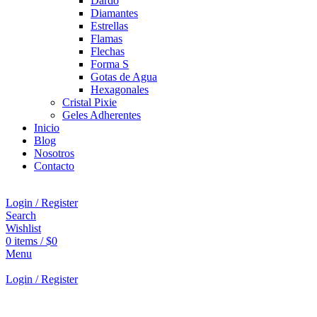
Dardo
Diamantes
Estrellas
Flamas
Flechas
Forma S
Gotas de Agua
Hexagonales
Cristal Pixie
Geles Adherentes
Inicio
Blog
Nosotros
Contacto
Login / Register
Search
Wishlist
0
items
/
$
0
Menu
Login / Register