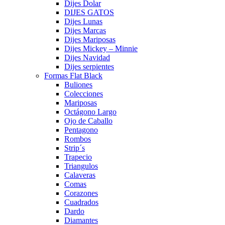
Dijes Dolar
DIJES GATOS
Dijes Lunas
Dijes Marcas
Dijes Mariposas
Dijes Mickey – Minnie
Dijes Navidad
Dijes serpientes
Formas Flat Black
Buliones
Colecciones
Mariposas
Octágono Largo
Ojo de Caballo
Pentagono
Rombos
Strip´s
Trapecio
Triangulos
Calaveras
Comas
Corazones
Cuadrados
Dardo
Diamantes