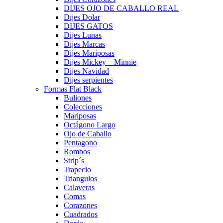
DIJES OJO DE CABALLO REAL
Dijes Dolar
DIJES GATOS
Dijes Lunas
Dijes Marcas
Dijes Mariposas
Dijes Mickey – Minnie
Dijes Navidad
Dijes serpientes
Formas Flat Black
Buliones
Colecciones
Mariposas
Octágono Largo
Ojo de Caballo
Pentagono
Rombos
Strip´s
Trapecio
Triangulos
Calaveras
Comas
Corazones
Cuadrados