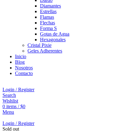
Dardo
Diamantes
Estrellas
Flamas
Flechas
Forma S
Gotas de Agua
Hexagonales
Cristal Pixie
Geles Adherentes
Inicio
Blog
Nosotros
Contacto
Login / Register
Search
Wishlist
0
items
/
$
0
Menu
Login / Register
Sold out