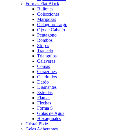
Formas Flat Black
Buliones
Colecciones
Mariposas
Octágono Largo
Ojo de Caballo
Pentagono
Rombos
Strip´s
Trapecio
Triangulos
Calaveras
Comas
Corazones
Cuadrados
Dardo
Diamantes
Estrellas
Flamas
Flechas
Forma S
Gotas de Agua
Hexagonales
Cristal Pixie
Geles Adherentes