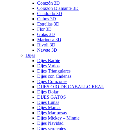
Corazón 3D
Corazon Diamante 3D
Cuadrado 3D
Cubos 3D
Estrellas 3D
Flor 3D
Gotas 3D
Mariposa 3D
Rivoli 3D
Navete 3D
Dijes
Dijes Barbie
Dijes Varios
Dijes Triangulares
Dijes con Cadenas
Dijes Corazones
DIJES OJO DE CABALLO REAL
Dijes Dolar
DIJES GATOS
Dijes Lunas
Dijes Marcas
Dijes Mariposas
Dijes Mickey – Minnie
Dijes Navidad
Dijes serpientes