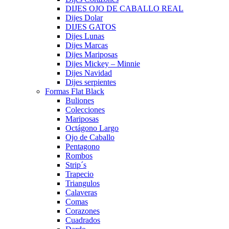
DIJES OJO DE CABALLO REAL
Dijes Dolar
DIJES GATOS
Dijes Lunas
Dijes Marcas
Dijes Mariposas
Dijes Mickey – Minnie
Dijes Navidad
Dijes serpientes
Formas Flat Black
Buliones
Colecciones
Mariposas
Octágono Largo
Ojo de Caballo
Pentagono
Rombos
Strip´s
Trapecio
Triangulos
Calaveras
Comas
Corazones
Cuadrados