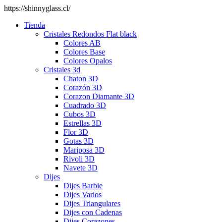
https://shinnyglass.cl/
Tienda
Cristales Redondos Flat black
Colores AB
Colores Base
Colores Opalos
Cristales 3d
Chaton 3D
Corazón 3D
Corazon Diamante 3D
Cuadrado 3D
Cubos 3D
Estrellas 3D
Flor 3D
Gotas 3D
Mariposa 3D
Rivoli 3D
Navete 3D
Dijes
Dijes Barbie
Dijes Varios
Dijes Triangulares
Dijes con Cadenas
Dijes Corazones