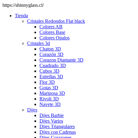
https://shinnyglass.cl/
Tienda
Cristales Redondos Flat black
Colores AB
Colores Base
Colores Opalos
Cristales 3d
Chaton 3D
Corazón 3D
Corazon Diamante 3D
Cuadrado 3D
Cubos 3D
Estrellas 3D
Flor 3D
Gotas 3D
Mariposa 3D
Rivoli 3D
Navete 3D
Dijes
Dijes Barbie
Dijes Varios
Dijes Triangulares
Dijes con Cadenas
Dijes Corazones