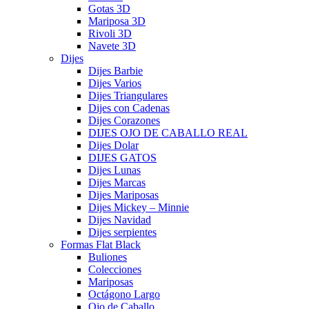
Gotas 3D
Mariposa 3D
Rivoli 3D
Navete 3D
Dijes
Dijes Barbie
Dijes Varios
Dijes Triangulares
Dijes con Cadenas
Dijes Corazones
DIJES OJO DE CABALLO REAL
Dijes Dolar
DIJES GATOS
Dijes Lunas
Dijes Marcas
Dijes Mariposas
Dijes Mickey – Minnie
Dijes Navidad
Dijes serpientes
Formas Flat Black
Buliones
Colecciones
Mariposas
Octágono Largo
Ojo de Caballo