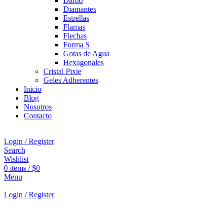
Dardo
Diamantes
Estrellas
Flamas
Flechas
Forma S
Gotas de Agua
Hexagonales
Cristal Pixie
Geles Adherentes
Inicio
Blog
Nosotros
Contacto
Login / Register
Search
Wishlist
0
items
/
$
0
Menu
Login / Register