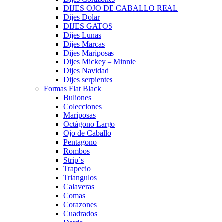
DIJES OJO DE CABALLO REAL
Dijes Dolar
DIJES GATOS
Dijes Lunas
Dijes Marcas
Dijes Mariposas
Dijes Mickey – Minnie
Dijes Navidad
Dijes serpientes
Formas Flat Black
Buliones
Colecciones
Mariposas
Octágono Largo
Ojo de Caballo
Pentagono
Rombos
Strip´s
Trapecio
Triangulos
Calaveras
Comas
Corazones
Cuadrados