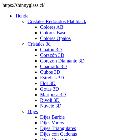
https://shinnyglass.cl/
Tienda
Cristales Redondos Flat black
Colores AB
Colores Base
Colores Opalos
Cristales 3d
Chaton 3D
Corazón 3D
Corazon Diamante 3D
Cuadrado 3D
Cubos 3D
Estrellas 3D
Flor 3D
Gotas 3D
Mariposa 3D
Rivoli 3D
Navete 3D
Dijes
Dijes Barbie
Dijes Varios
Dijes Triangulares
Dijes con Cadenas
Dijes Corazones