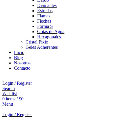
Dardo
Diamantes
Estrellas
Flamas
Flechas
Forma S
Gotas de Agua
Hexagonales
Cristal Pixie
Geles Adherentes
Inicio
Blog
Nosotros
Contacto
Login / Register
Search
Wishlist
0
items
/
$
0
Menu
Login / Register