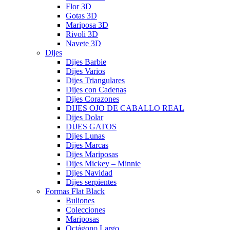
Flor 3D
Gotas 3D
Mariposa 3D
Rivoli 3D
Navete 3D
Dijes
Dijes Barbie
Dijes Varios
Dijes Triangulares
Dijes con Cadenas
Dijes Corazones
DIJES OJO DE CABALLO REAL
Dijes Dolar
DIJES GATOS
Dijes Lunas
Dijes Marcas
Dijes Mariposas
Dijes Mickey – Minnie
Dijes Navidad
Dijes serpientes
Formas Flat Black
Buliones
Colecciones
Mariposas
Octágono Largo