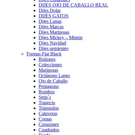
DIJES OJO DE CABALLO REAL
Dijes Dolar
DIJES GATOS
Dijes Lunas
Dijes Marcas
Dijes Mariposas
Dijes Mickey – Minnie
Dijes Navidad
Dijes serpientes
Formas Flat Black
Buliones
Colecciones
Mariposas
Octágono Largo
Ojo de Caballo
Pentagono
Rombos
Strip´s
Trapecio
Triangulos
Calaveras
Comas
Corazones
Cuadrados