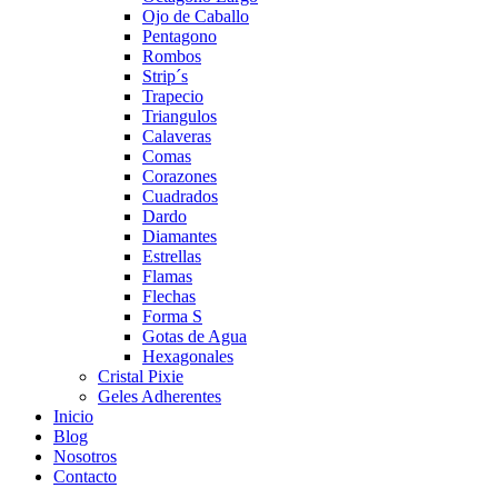
Ojo de Caballo
Pentagono
Rombos
Strip´s
Trapecio
Triangulos
Calaveras
Comas
Corazones
Cuadrados
Dardo
Diamantes
Estrellas
Flamas
Flechas
Forma S
Gotas de Agua
Hexagonales
Cristal Pixie
Geles Adherentes
Inicio
Blog
Nosotros
Contacto