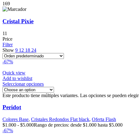
169
Cristal Pixie
11
Price
Filter
Show
9
12
18
24
-67%
Quick view
Add to wishlist
Seleccionar opciones
Este producto tiene múltiples variantes. Las opciones se pueden elegi
Peridot
Colores Base
,
Cristales Redondos Flat black
,
Oferta Flash
$
1.000
-
$
5.000
Rango de precios: desde $1.000 hasta $5.000
-67%