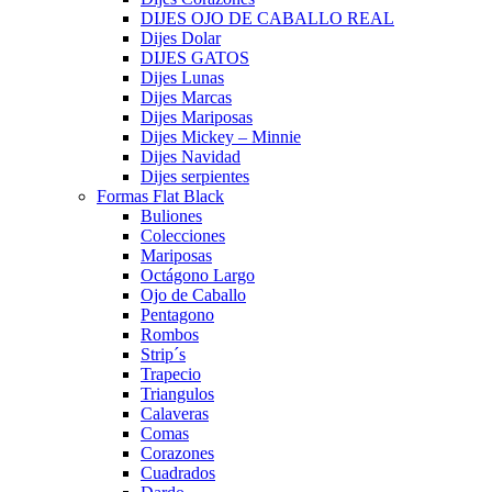
DIJES OJO DE CABALLO REAL
Dijes Dolar
DIJES GATOS
Dijes Lunas
Dijes Marcas
Dijes Mariposas
Dijes Mickey – Minnie
Dijes Navidad
Dijes serpientes
Formas Flat Black
Buliones
Colecciones
Mariposas
Octágono Largo
Ojo de Caballo
Pentagono
Rombos
Strip´s
Trapecio
Triangulos
Calaveras
Comas
Corazones
Cuadrados