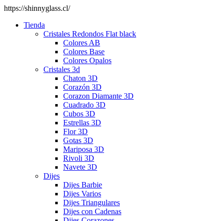
https://shinnyglass.cl/
Tienda
Cristales Redondos Flat black
Colores AB
Colores Base
Colores Opalos
Cristales 3d
Chaton 3D
Corazón 3D
Corazon Diamante 3D
Cuadrado 3D
Cubos 3D
Estrellas 3D
Flor 3D
Gotas 3D
Mariposa 3D
Rivoli 3D
Navete 3D
Dijes
Dijes Barbie
Dijes Varios
Dijes Triangulares
Dijes con Cadenas
Dijes Corazones