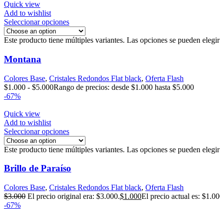
Quick view
Add to wishlist
Seleccionar opciones
Este producto tiene múltiples variantes. Las opciones se pueden elegi
Montana
Colores Base
,
Cristales Redondos Flat black
,
Oferta Flash
$
1.000
-
$
5.000
Rango de precios: desde $1.000 hasta $5.000
-67%
Quick view
Add to wishlist
Seleccionar opciones
Este producto tiene múltiples variantes. Las opciones se pueden elegi
Brillo de Paraíso
Colores Base
,
Cristales Redondos Flat black
,
Oferta Flash
$
3.000
El precio original era: $3.000.
$
1.000
El precio actual es: $1.00
-67%