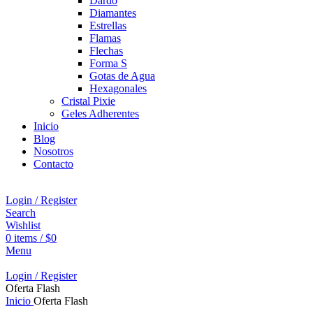
Dardo
Diamantes
Estrellas
Flamas
Flechas
Forma S
Gotas de Agua
Hexagonales
Cristal Pixie
Geles Adherentes
Inicio
Blog
Nosotros
Contacto
Login / Register
Search
Wishlist
0
items
/
$
0
Menu
Login / Register
Oferta Flash
Inicio
Oferta Flash