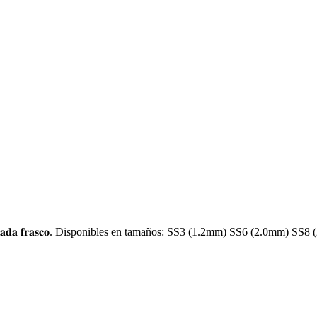
𝐧. 𝐂𝐚𝐝𝐚 𝐟𝐫𝐚𝐬𝐜𝐨. Disponibles en tamaños: SS3 (1.2mm) SS6 (2.0