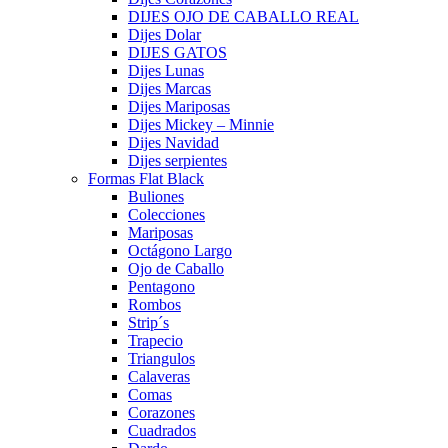
DIJES OJO DE CABALLO REAL
Dijes Dolar
DIJES GATOS
Dijes Lunas
Dijes Marcas
Dijes Mariposas
Dijes Mickey – Minnie
Dijes Navidad
Dijes serpientes
Formas Flat Black
Buliones
Colecciones
Mariposas
Octágono Largo
Ojo de Caballo
Pentagono
Rombos
Strip´s
Trapecio
Triangulos
Calaveras
Comas
Corazones
Cuadrados