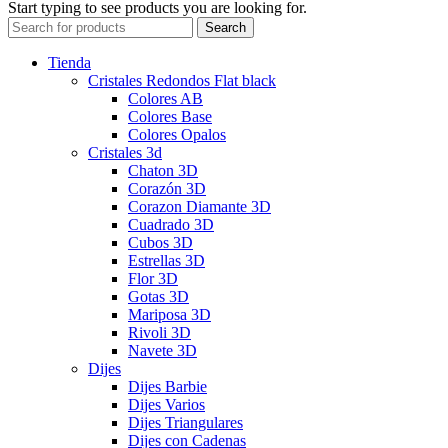
Start typing to see products you are looking for.
Search
Tienda
Cristales Redondos Flat black
Colores AB
Colores Base
Colores Opalos
Cristales 3d
Chaton 3D
Corazón 3D
Corazon Diamante 3D
Cuadrado 3D
Cubos 3D
Estrellas 3D
Flor 3D
Gotas 3D
Mariposa 3D
Rivoli 3D
Navete 3D
Dijes
Dijes Barbie
Dijes Varios
Dijes Triangulares
Dijes con Cadenas