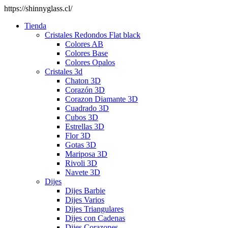
https://shinnyglass.cl/
Tienda
Cristales Redondos Flat black
Colores AB
Colores Base
Colores Opalos
Cristales 3d
Chaton 3D
Corazón 3D
Corazon Diamante 3D
Cuadrado 3D
Cubos 3D
Estrellas 3D
Flor 3D
Gotas 3D
Mariposa 3D
Rivoli 3D
Navete 3D
Dijes
Dijes Barbie
Dijes Varios
Dijes Triangulares
Dijes con Cadenas
Dijes Corazones