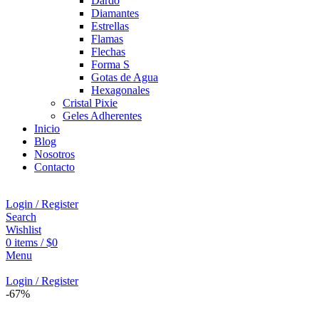
Dardo
Diamantes
Estrellas
Flamas
Flechas
Forma S
Gotas de Agua
Hexagonales
Cristal Pixie
Geles Adherentes
Inicio
Blog
Nosotros
Contacto
Login / Register
Search
Wishlist
0
items
/
$
0
Menu
Login / Register
-67%