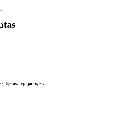
s
ntas
s, tijeras, repujador, etc