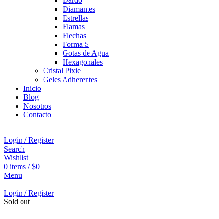
Dardo
Diamantes
Estrellas
Flamas
Flechas
Forma S
Gotas de Agua
Hexagonales
Cristal Pixie
Geles Adherentes
Inicio
Blog
Nosotros
Contacto
Login / Register
Search
Wishlist
0
items
/
$
0
Menu
Login / Register
Sold out