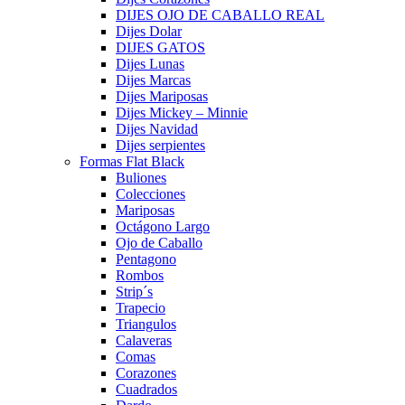
DIJES OJO DE CABALLO REAL
Dijes Dolar
DIJES GATOS
Dijes Lunas
Dijes Marcas
Dijes Mariposas
Dijes Mickey – Minnie
Dijes Navidad
Dijes serpientes
Formas Flat Black
Buliones
Colecciones
Mariposas
Octágono Largo
Ojo de Caballo
Pentagono
Rombos
Strip´s
Trapecio
Triangulos
Calaveras
Comas
Corazones
Cuadrados