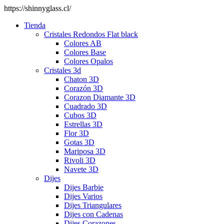
https://shinnyglass.cl/
Tienda
Cristales Redondos Flat black
Colores AB
Colores Base
Colores Opalos
Cristales 3d
Chaton 3D
Corazón 3D
Corazon Diamante 3D
Cuadrado 3D
Cubos 3D
Estrellas 3D
Flor 3D
Gotas 3D
Mariposa 3D
Rivoli 3D
Navete 3D
Dijes
Dijes Barbie
Dijes Varios
Dijes Triangulares
Dijes con Cadenas
Dijes Corazones