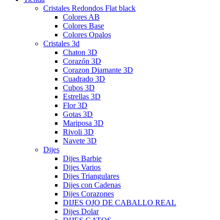
Cristales Redondos Flat black
Colores AB
Colores Base
Colores Opalos
Cristales 3d
Chaton 3D
Corazón 3D
Corazon Diamante 3D
Cuadrado 3D
Cubos 3D
Estrellas 3D
Flor 3D
Gotas 3D
Mariposa 3D
Rivoli 3D
Navete 3D
Dijes
Dijes Barbie
Dijes Varios
Dijes Triangulares
Dijes con Cadenas
Dijes Corazones
DIJES OJO DE CABALLO REAL
Dijes Dolar