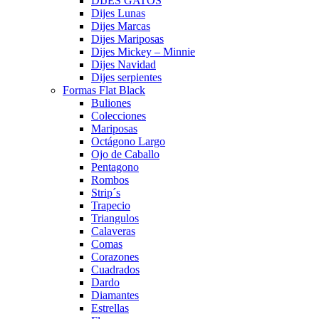
DIJES GATOS
Dijes Lunas
Dijes Marcas
Dijes Mariposas
Dijes Mickey – Minnie
Dijes Navidad
Dijes serpientes
Formas Flat Black
Buliones
Colecciones
Mariposas
Octágono Largo
Ojo de Caballo
Pentagono
Rombos
Strip´s
Trapecio
Triangulos
Calaveras
Comas
Corazones
Cuadrados
Dardo
Diamantes
Estrellas