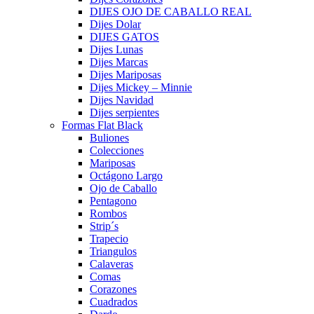
DIJES OJO DE CABALLO REAL
Dijes Dolar
DIJES GATOS
Dijes Lunas
Dijes Marcas
Dijes Mariposas
Dijes Mickey – Minnie
Dijes Navidad
Dijes serpientes
Formas Flat Black
Buliones
Colecciones
Mariposas
Octágono Largo
Ojo de Caballo
Pentagono
Rombos
Strip´s
Trapecio
Triangulos
Calaveras
Comas
Corazones
Cuadrados