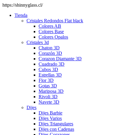
https://shinnyglass.cl/
Tienda
Cristales Redondos Flat black
Colores AB
Colores Base
Colores Opalos
Cristales 3d
Chaton 3D
Corazón 3D
Corazon Diamante 3D
Cuadrado 3D
Cubos 3D
Estrellas 3D
Flor 3D
Gotas 3D
Mariposa 3D
Rivoli 3D
Navete 3D
Dijes
Dijes Barbie
Dijes Varios
Dijes Triangulares
Dijes con Cadenas
Dijes Corazones