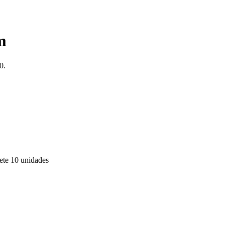
m
0.
uete 10 unidades