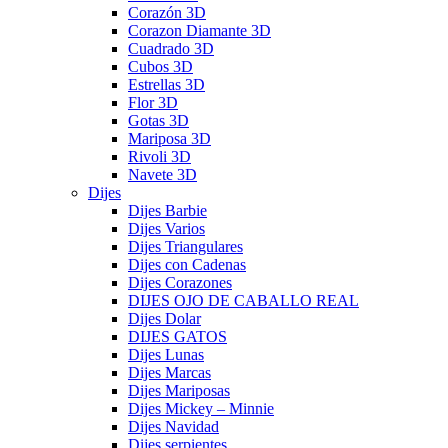
Corazón 3D
Corazon Diamante 3D
Cuadrado 3D
Cubos 3D
Estrellas 3D
Flor 3D
Gotas 3D
Mariposa 3D
Rivoli 3D
Navete 3D
Dijes
Dijes Barbie
Dijes Varios
Dijes Triangulares
Dijes con Cadenas
Dijes Corazones
DIJES OJO DE CABALLO REAL
Dijes Dolar
DIJES GATOS
Dijes Lunas
Dijes Marcas
Dijes Mariposas
Dijes Mickey – Minnie
Dijes Navidad
Dijes serpientes