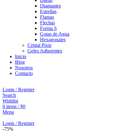
Dardo
Diamantes
Estrellas
Flamas
Flechas
Forma S
Gotas de Agua
Hexagonales
Cristal Pixie
Geles Adherentes
Inicio
Blog
Nosotros
Contacto
Login / Register
Search
Wishlist
0
items
/
$
0
Menu
Login / Register
-75%