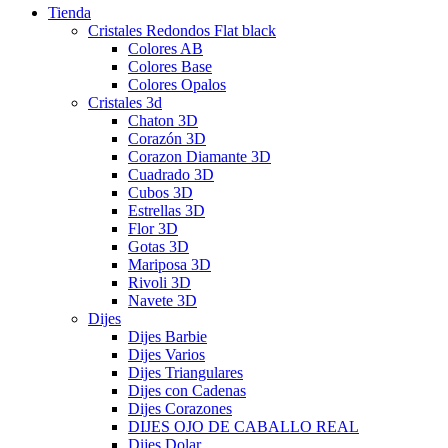
Tienda
Cristales Redondos Flat black
Colores AB
Colores Base
Colores Opalos
Cristales 3d
Chaton 3D
Corazón 3D
Corazon Diamante 3D
Cuadrado 3D
Cubos 3D
Estrellas 3D
Flor 3D
Gotas 3D
Mariposa 3D
Rivoli 3D
Navete 3D
Dijes
Dijes Barbie
Dijes Varios
Dijes Triangulares
Dijes con Cadenas
Dijes Corazones
DIJES OJO DE CABALLO REAL
Dijes Dolar