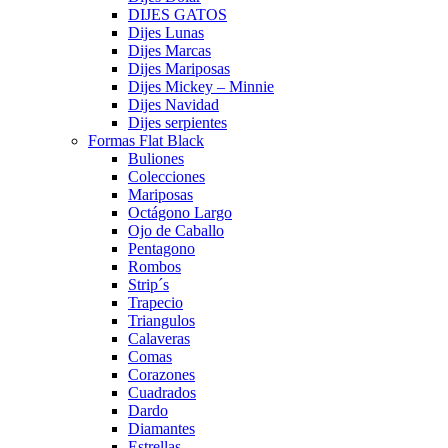
DIJES GATOS
Dijes Lunas
Dijes Marcas
Dijes Mariposas
Dijes Mickey – Minnie
Dijes Navidad
Dijes serpientes
Formas Flat Black
Buliones
Colecciones
Mariposas
Octágono Largo
Ojo de Caballo
Pentagono
Rombos
Strip´s
Trapecio
Triangulos
Calaveras
Comas
Corazones
Cuadrados
Dardo
Diamantes
Estrellas