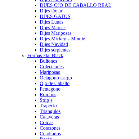
DIJES OJO DE CABALLO REAL
Dijes Dolar
DIJES GATOS
Dijes Lunas
Dijes Marcas
Dijes Mariposas
Dijes Mickey – Minnie
Dijes Navidad
Dijes serpientes
Formas Flat Black
Buliones
Colecciones
Mariposas
Octágono Largo
Ojo de Caballo
Pentagono
Rombos
Strip´s
Trapecio
Triangulos
Calaveras
Comas
Corazones
Cuadrados