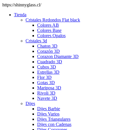
https://shinnyglass.cl/
Tienda
Cristales Redondos Flat black
Colores AB
Colores Base
Colores Opalos
Cristales 3d
Chaton 3D
Corazón 3D
Corazon Diamante 3D
Cuadrado 3D
Cubos 3D
Estrellas 3D
Flor 3D
Gotas 3D
Mariposa 3D
Rivoli 3D
Navete 3D
Dijes
Dijes Barbie
Dijes Varios
Dijes Triangulares
Dijes con Cadenas
Dijes Corazones