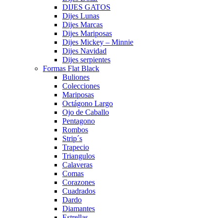
DIJES GATOS
Dijes Lunas
Dijes Marcas
Dijes Mariposas
Dijes Mickey – Minnie
Dijes Navidad
Dijes serpientes
Formas Flat Black
Buliones
Colecciones
Mariposas
Octágono Largo
Ojo de Caballo
Pentagono
Rombos
Strip´s
Trapecio
Triangulos
Calaveras
Comas
Corazones
Cuadrados
Dardo
Diamantes
Estrellas