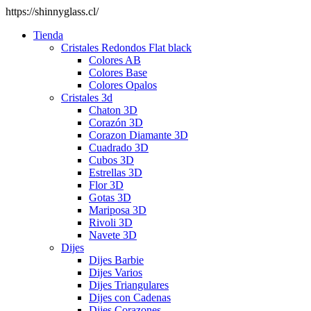
https://shinnyglass.cl/
Tienda
Cristales Redondos Flat black
Colores AB
Colores Base
Colores Opalos
Cristales 3d
Chaton 3D
Corazón 3D
Corazon Diamante 3D
Cuadrado 3D
Cubos 3D
Estrellas 3D
Flor 3D
Gotas 3D
Mariposa 3D
Rivoli 3D
Navete 3D
Dijes
Dijes Barbie
Dijes Varios
Dijes Triangulares
Dijes con Cadenas
Dijes Corazones