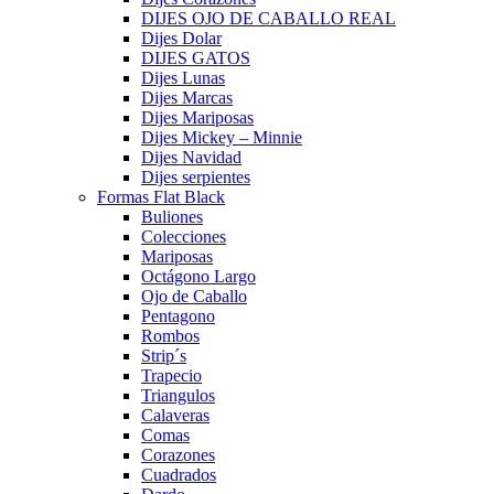
DIJES OJO DE CABALLO REAL
Dijes Dolar
DIJES GATOS
Dijes Lunas
Dijes Marcas
Dijes Mariposas
Dijes Mickey – Minnie
Dijes Navidad
Dijes serpientes
Formas Flat Black
Buliones
Colecciones
Mariposas
Octágono Largo
Ojo de Caballo
Pentagono
Rombos
Strip´s
Trapecio
Triangulos
Calaveras
Comas
Corazones
Cuadrados