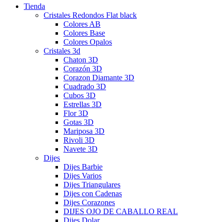
Tienda
Cristales Redondos Flat black
Colores AB
Colores Base
Colores Opalos
Cristales 3d
Chaton 3D
Corazón 3D
Corazon Diamante 3D
Cuadrado 3D
Cubos 3D
Estrellas 3D
Flor 3D
Gotas 3D
Mariposa 3D
Rivoli 3D
Navete 3D
Dijes
Dijes Barbie
Dijes Varios
Dijes Triangulares
Dijes con Cadenas
Dijes Corazones
DIJES OJO DE CABALLO REAL
Dijes Dolar