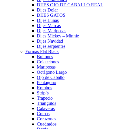
DIJES OJO DE CABALLO REAL
Dijes Dolar
DIJES GATOS
Dijes Lunas
Dijes Marcas
Dijes Mariposas
Dijes Mickey – Minnie
Dijes Navidad
Dijes serpientes
Formas Flat Black
Buliones
Colecciones
Mariposas
Octágono Largo
Ojo de Caballo
Pentagono
Rombos
Strip´s
Trapecio
Triangulos
Calaveras
Comas
Corazones
Cuadrados