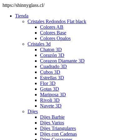
https://shinnyglass.cl/
Tienda
Cristales Redondos Flat black
Colores AB
Colores Base
Colores Opalos
Cristales 3d
Chaton 3D
Corazón 3D
Corazon Diamante 3D
Cuadrado 3D
Cubos 3D
Estrellas 3D
Flor 3D
Gotas 3D
Mariposa 3D
Rivoli 3D
Navete 3D
Dijes
Dijes Barbie
Dijes Varios
Dijes Triangulares
Dijes con Cadenas
Dijes Corazones