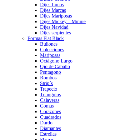
Dijes Lunas
Dijes Marcas
Dijes Mariposas
Dijes Mickey – Minnie
Dijes Navidad
Dijes serpientes
Formas Flat Black
Buliones
Colecciones
Mariposas
Octágono Largo
Ojo de Caballo
Pentagono
Rombos
Strip´s
Trapecio
Triangulos
Calaveras
Comas
Corazones
Cuadrados
Dardo
Diamantes
Estrellas
Flamas