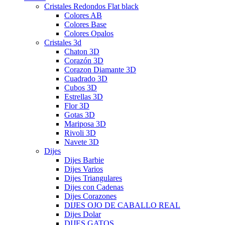
Cristales Redondos Flat black
Colores AB
Colores Base
Colores Opalos
Cristales 3d
Chaton 3D
Corazón 3D
Corazon Diamante 3D
Cuadrado 3D
Cubos 3D
Estrellas 3D
Flor 3D
Gotas 3D
Mariposa 3D
Rivoli 3D
Navete 3D
Dijes
Dijes Barbie
Dijes Varios
Dijes Triangulares
Dijes con Cadenas
Dijes Corazones
DIJES OJO DE CABALLO REAL
Dijes Dolar
DIJES GATOS