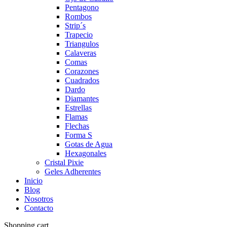
Pentagono
Rombos
Strip´s
Trapecio
Triangulos
Calaveras
Comas
Corazones
Cuadrados
Dardo
Diamantes
Estrellas
Flamas
Flechas
Forma S
Gotas de Agua
Hexagonales
Cristal Pixie
Geles Adherentes
Inicio
Blog
Nosotros
Contacto
Shopping cart