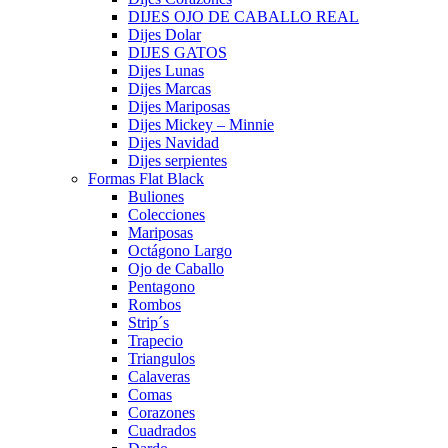
DIJES OJO DE CABALLO REAL
Dijes Dolar
DIJES GATOS
Dijes Lunas
Dijes Marcas
Dijes Mariposas
Dijes Mickey – Minnie
Dijes Navidad
Dijes serpientes
Formas Flat Black
Buliones
Colecciones
Mariposas
Octágono Largo
Ojo de Caballo
Pentagono
Rombos
Strip´s
Trapecio
Triangulos
Calaveras
Comas
Corazones
Cuadrados