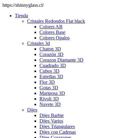
https://shinnyglass.cl/
Tienda
Cristales Redondos Flat black
Colores AB
Colores Base
Colores Opalos
Cristales 3d
Chaton 3D
Corazón 3D
Corazon Diamante 3D
Cuadrado 3D
Cubos 3D
Estrellas 3D
Flor 3D
Gotas 3D
Mariposa 3D
Rivoli 3D
Navete 3D
Dijes
Dijes Barbie
Dijes Varios
Dijes Triangulares
Dijes con Cadenas
Dijes Corazones