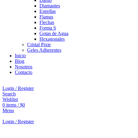
Dardo
Diamantes
Estrellas
Flamas
Flechas
Forma S
Gotas de Agua
Hexagonales
Cristal Pixie
Geles Adherentes
Inicio
Blog
Nosotros
Contacto
Login / Register
Search
Wishlist
0
items
/
$
0
Menu
Login / Register