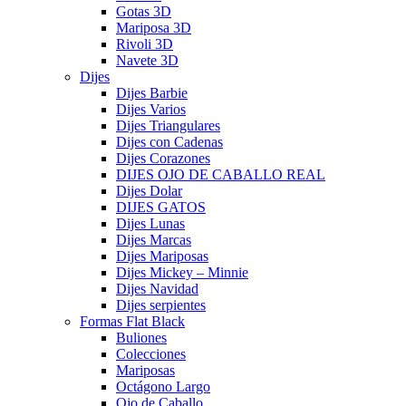
Gotas 3D
Mariposa 3D
Rivoli 3D
Navete 3D
Dijes
Dijes Barbie
Dijes Varios
Dijes Triangulares
Dijes con Cadenas
Dijes Corazones
DIJES OJO DE CABALLO REAL
Dijes Dolar
DIJES GATOS
Dijes Lunas
Dijes Marcas
Dijes Mariposas
Dijes Mickey – Minnie
Dijes Navidad
Dijes serpientes
Formas Flat Black
Buliones
Colecciones
Mariposas
Octágono Largo
Ojo de Caballo