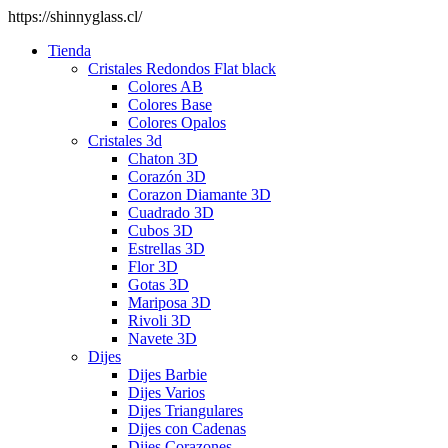
https://shinnyglass.cl/
Tienda
Cristales Redondos Flat black
Colores AB
Colores Base
Colores Opalos
Cristales 3d
Chaton 3D
Corazón 3D
Corazon Diamante 3D
Cuadrado 3D
Cubos 3D
Estrellas 3D
Flor 3D
Gotas 3D
Mariposa 3D
Rivoli 3D
Navete 3D
Dijes
Dijes Barbie
Dijes Varios
Dijes Triangulares
Dijes con Cadenas
Dijes Corazones