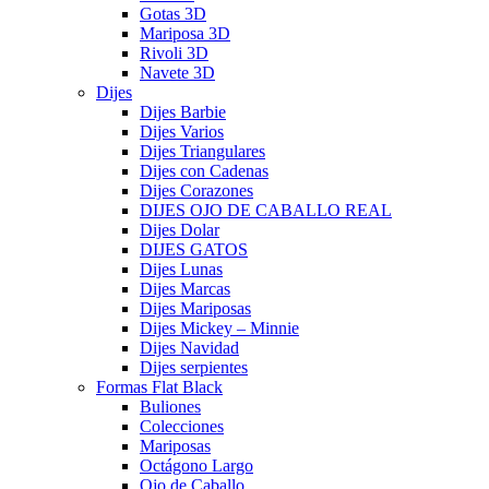
Gotas 3D
Mariposa 3D
Rivoli 3D
Navete 3D
Dijes
Dijes Barbie
Dijes Varios
Dijes Triangulares
Dijes con Cadenas
Dijes Corazones
DIJES OJO DE CABALLO REAL
Dijes Dolar
DIJES GATOS
Dijes Lunas
Dijes Marcas
Dijes Mariposas
Dijes Mickey – Minnie
Dijes Navidad
Dijes serpientes
Formas Flat Black
Buliones
Colecciones
Mariposas
Octágono Largo
Ojo de Caballo