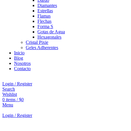
Dardo
Diamantes
Estrellas
Flamas
Flechas
Forma S
Gotas de Agua
Hexagonales
Cristal Pixie
Geles Adherentes
Inicio
Blog
Nosotros
Contacto
Login / Register
Search
Wishlist
0
items
/
$
0
Menu
Login / Register