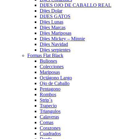
DIJES OJO DE CABALLO REAL
Dijes Dolar
DIJES GATOS
Dijes Lunas
Dijes Marcas
Dijes Mariposas
Dijes Mickey – Minnie
Dijes Navidad
Dijes serpientes
Formas Flat Black
Buliones
Colecciones
Mariposas
Octágono Largo
Ojo de Caballo
Pentagono
Rombos
Strip´s
Trapecio
Triangulos
Calaveras
Comas
Corazones
Cuadrados