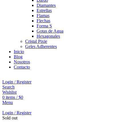
Dardo
Diamantes
Estrellas
Flamas
Flechas
Forma S
Gotas de Agua
Hexagonales
Cristal Pixie
Geles Adherentes
Inicio
Blog
Nosotros
Contacto
Login / Register
Search
Wishlist
0
items
/
$
0
Menu
Login / Register
Sold out