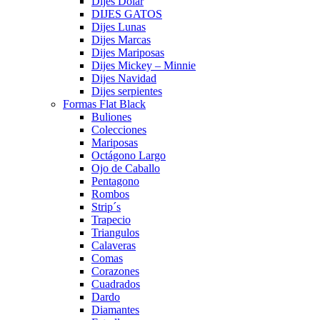
Dijes Dolar
DIJES GATOS
Dijes Lunas
Dijes Marcas
Dijes Mariposas
Dijes Mickey – Minnie
Dijes Navidad
Dijes serpientes
Formas Flat Black
Buliones
Colecciones
Mariposas
Octágono Largo
Ojo de Caballo
Pentagono
Rombos
Strip´s
Trapecio
Triangulos
Calaveras
Comas
Corazones
Cuadrados
Dardo
Diamantes