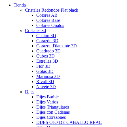
Tienda
Cristales Redondos Flat black
Colores AB
Colores Base
Colores Opalos
Cristales 3d
Chaton 3D
Corazón 3D
Corazon Diamante 3D
Cuadrado 3D
Cubos 3D
Estrellas 3D
Flor 3D
Gotas 3D
Mariposa 3D
Rivoli 3D
Navete 3D
Dijes
Dijes Barbie
Dijes Varios
Dijes Triangulares
Dijes con Cadenas
Dijes Corazones
DIJES OJO DE CABALLO REAL