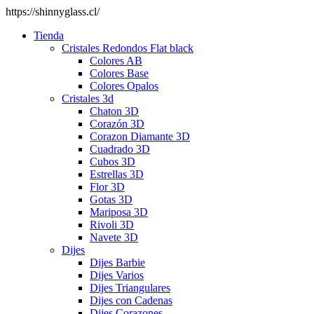
https://shinnyglass.cl/
Tienda
Cristales Redondos Flat black
Colores AB
Colores Base
Colores Opalos
Cristales 3d
Chaton 3D
Corazón 3D
Corazon Diamante 3D
Cuadrado 3D
Cubos 3D
Estrellas 3D
Flor 3D
Gotas 3D
Mariposa 3D
Rivoli 3D
Navete 3D
Dijes
Dijes Barbie
Dijes Varios
Dijes Triangulares
Dijes con Cadenas
Dijes Corazones