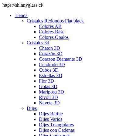
https://shinnyglass.cl/
Tienda
Cristales Redondos Flat black
Colores AB
Colores Base
Colores Opalos
Cristales 3d
Chaton 3D
Corazón 3D
Corazon Diamante 3D
Cuadrado 3D
Cubos 3D
Estrellas 3D
Flor 3D
Gotas 3D
Mariposa 3D
Rivoli 3D
Navete 3D
Dijes
Dijes Barbie
Dijes Varios
Dijes Triangulares
Dijes con Cadenas
Dijes Corazones