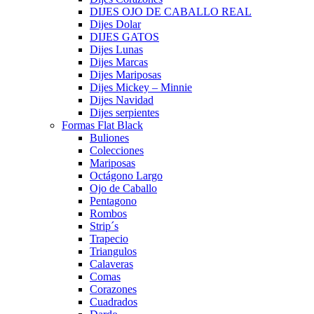
DIJES OJO DE CABALLO REAL
Dijes Dolar
DIJES GATOS
Dijes Lunas
Dijes Marcas
Dijes Mariposas
Dijes Mickey – Minnie
Dijes Navidad
Dijes serpientes
Formas Flat Black
Buliones
Colecciones
Mariposas
Octágono Largo
Ojo de Caballo
Pentagono
Rombos
Strip´s
Trapecio
Triangulos
Calaveras
Comas
Corazones
Cuadrados