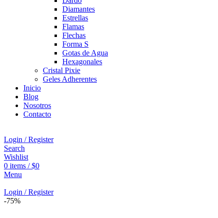
Dardo
Diamantes
Estrellas
Flamas
Flechas
Forma S
Gotas de Agua
Hexagonales
Cristal Pixie
Geles Adherentes
Inicio
Blog
Nosotros
Contacto
Login / Register
Search
Wishlist
0
items
/
$
0
Menu
Login / Register
-75%