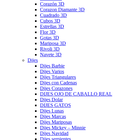
Corazón 3D
Corazon Diamante 3D
Cuadrado 3D
Cubos 3D
Estrellas 3D
Flor 3D
Gotas 3D
Mariposa 3D
Rivoli 3D
Navete 3D
Dijes
Dijes Barbie
Dijes Varios
Dijes Triangulares
Dijes con Cadenas
Dijes Corazones
DIJES OJO DE CABALLO REAL
Dijes Dolar
DIJES GATOS
Dijes Lunas
Dijes Marcas
Dijes Mariposas
Dijes Mickey – Minnie
Dijes Navidad
Dijes serpientes