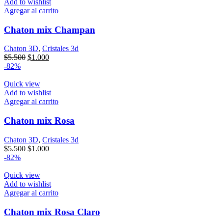
Add to wishlist
Agregar al carrito
Chaton mix Champan
Chaton 3D
,
Cristales 3d
El
El
$
5.500
$
1.000
precio
precio
-82%
original
actual
era:
es:
Quick view
$5.500.
$1.000.
Add to wishlist
Agregar al carrito
Chaton mix Rosa
Chaton 3D
,
Cristales 3d
El
El
$
5.500
$
1.000
precio
precio
-82%
original
actual
era:
es:
Quick view
$5.500.
$1.000.
Add to wishlist
Agregar al carrito
Chaton mix Rosa Claro