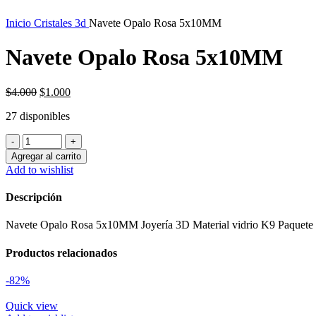
Inicio
Cristales 3d
Navete Opalo Rosa 5x10MM
Navete Opalo Rosa 5x10MM
El
El
$
4.000
$
1.000
precio
precio
27 disponibles
original
actual
era:
es:
Navete
$4.000.
$1.000.
Opalo
Agregar al carrito
Rosa
Add to wishlist
5x10MM
cantidad
Descripción
Navete Opalo Rosa 5x10MM Joyería 3D Material vidrio K9 Paquete
Productos relacionados
-82%
Quick view