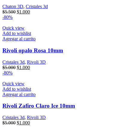
Chaton 3D
,
Cristales 3d
El
El
$
5.500
$
1.000
precio
precio
-80%
original
actual
era:
es:
Quick view
$5.500.
$1.000.
Add to wishlist
Agregar al carrito
Rivoli opalo Rosa 10mm
Cristales 3d
,
Rivoli 3D
El
El
$
5.000
$
1.000
precio
precio
-80%
original
actual
era:
es:
Quick view
$5.000.
$1.000.
Add to wishlist
Agregar al carrito
Rivoli Zafiro Claro Ice 10mm
Cristales 3d
,
Rivoli 3D
El
El
$
5.000
$
1.000
precio
precio
original
actual