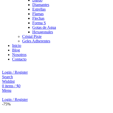
Dardo
Diamantes
Estrellas
Flamas
Flechas
Forma S
Gotas de Agua
Hexagonales
Cristal Pixie
Geles Adherentes
Inicio
Blog
Nosotros
Contacto
Login / Register
Search
Wishlist
0
items
/
$
0
Menu
Login / Register
-75%