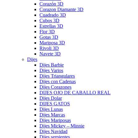
Corazón 3D
Corazon Diamante 3D
Cuadrado 3D
Cubos 3D
Estrellas 3D
Flor 3D
Gotas 3D
Mariposa 3D
Rivoli 3D
Navete 3D
Dijes
Dijes Barbie
Dijes Varios
Dijes Triangulares
Dijes con Cadenas
Dijes Corazones
DIJES OJO DE CABALLO REAL
Dijes Dolar
DIJES GATOS
Dijes Lunas
Dijes Marcas
Dijes Mariposas
Dijes Mickey – Minnie
Dijes Navidad
Dijes serpientes