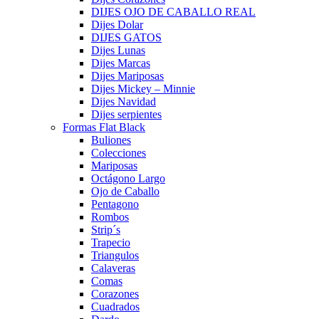
DIJES OJO DE CABALLO REAL
Dijes Dolar
DIJES GATOS
Dijes Lunas
Dijes Marcas
Dijes Mariposas
Dijes Mickey – Minnie
Dijes Navidad
Dijes serpientes
Formas Flat Black
Buliones
Colecciones
Mariposas
Octágono Largo
Ojo de Caballo
Pentagono
Rombos
Strip´s
Trapecio
Triangulos
Calaveras
Comas
Corazones
Cuadrados