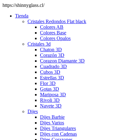
https://shinnyglass.cl/
Tienda
Cristales Redondos Flat black
Colores AB
Colores Base
Colores Opalos
Cristales 3d
Chaton 3D
Corazón 3D
Corazon Diamante 3D
Cuadrado 3D
Cubos 3D
Estrellas 3D
Flor 3D
Gotas 3D
Mariposa 3D
Rivoli 3D
Navete 3D
Dijes
Dijes Barbie
Dijes Varios
Dijes Triangulares
Dijes con Cadenas
Dijes Corazones