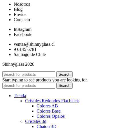
Nosotros
era:
es:
Blog
$5.000.
$1.000.
Envíos
Contacto
Instagram
Facebook
ventas@shinnyglass.cl
9 6145 6781
Santiago de Chile
Shinnyglass 2026
Search
Start typing to see products you are looking for.
Search
Tienda
Cristales Redondos Flat black
Colores AB
Colores Base
Colores Opalos
Cristales 3d
Chaton 3D